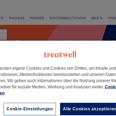
IK
MASSAGE
MÄNNER
GESCHENKGUTSCHEIN
SALE %
UNS
Feuchtigkeitsspendende gesichts
ng
tum
enden eigene Cookies und Cookies von Dritten, um Inhalte un
e
Bewertung
nalisieren, Medienfunktionen bereitzustellen und unseren Date
ren. Wir geben auch Informationen über die Nutzung unserer W
artner für soziale Medien, Werbung und Analysen weiter.
Cooki
ien
+
−
Cookie-Einstellungen
Alle Cookies akzeptiere