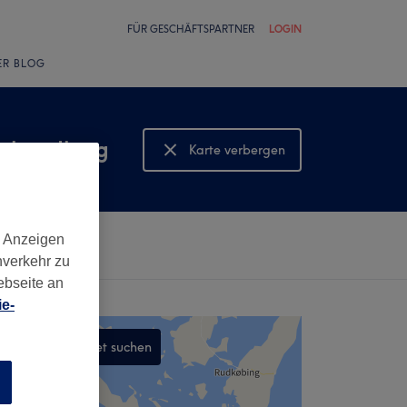
FÜR GESCHÄFTSPARTNER
LOGIN
ER BLOG
behandlung
Karte verbergen
Karte anzeigen
d Anzeigen
nverkehr zu
ebseite an
e-
In diesem Gebiet suchen
,
n