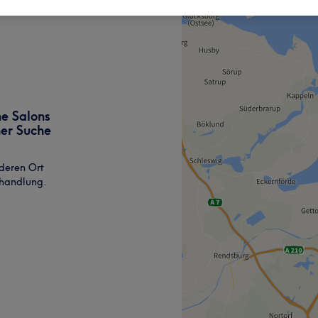
ne Salons
ner Suche
deren Ort
ehandlung.