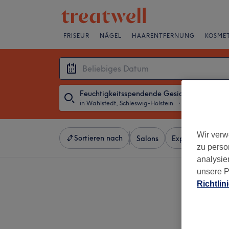
FRISEUR
NÄGEL
HAARENTFERNUNG
KOSMET
Feuchtigkeitsspendende Gesichtsbehandlu
in Wahlstedt, Schleswig-Holstein
・
Beliebiges Da
Wir verw
Sortieren nach
Salons
Expressangebot
zu perso
analysie
unsere P
Richtlin