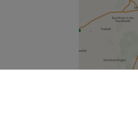
-Holstein
Wahlstedt
>
ecke
Geschäftspartner