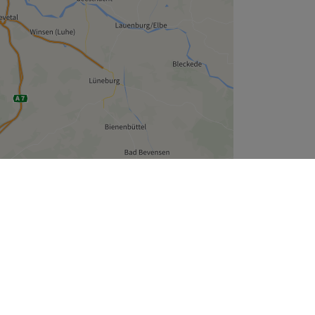
Leaflet
| ©
OpenStreetMap
contributors
Unternehmen