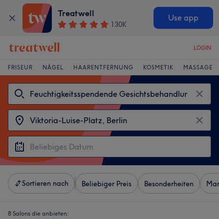
Treatwell
Use app
130K
LOGIN
FRISEUR
NÄGEL
HAARENTFERNUNG
KOSMETIK
MASSAGE
Sortieren nach
Beliebiger Preis
Besonderheiten
Mar
8 Salons die anbieten: