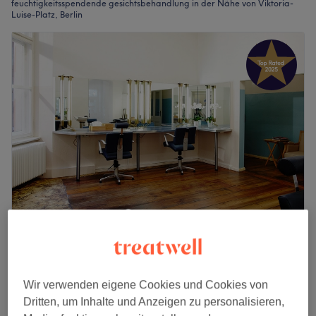
feuchtigkeitsspendende gesichtsbehandlung in der Nähe von Viktoria-
Luise-Platz, Berlin
maske berlin
4,9
2486 Bewertungen
Schöneberg, Berlin
Auf Karte anzeigen
Wir verwenden eigene Cookies und Cookies von
Last Minute
Dritten, um Inhalte und Anzeigen zu personalisieren,
Hydrafacial - Klassik -
ab
99 €