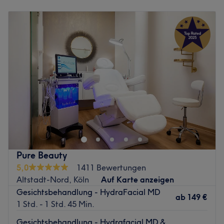
Montag
10:00
–
18:00
Zurück zur Salonansicht
Dienstag
10:00
–
15:00
Mittwoch
Geschlossen
Donnerstag
Geschlossen
Freitag
Geschlossen
Samstag
11:00
–
17:00
Sonntag
11:00
–
18:00
Bei deinem Besuch im Studio AYDA KOSMETIK in Köln,
Zollstock kannst du dich und deinen Körper von Experten
mit hochwertigen Behandlungen verwöhnen und
verschönern lassen. Hier bekommst du
Gesichtsbehandlungen, Maniküre, Pediküre,
Pure Beauty
Körperstraffungen und vieles mehr! Das Besondere bei
5,0
1411 Bewertungen
diesem tollen Salon ist außerdem, dass eine Kombination
Altstadt-Nord, Köln
Auf Karte anzeigen
von modernen Behandlungsverfahren und natürlichen
Gesichtsbehandlung - HydraFacial MD
Produkten angeboten wird.
ab
149 €
1 Std. - 1 Std. 45 Min.
Nächste öffentliche Verkehrsmittel:
Gesichtsbehandlung - Hydrafacial MD &