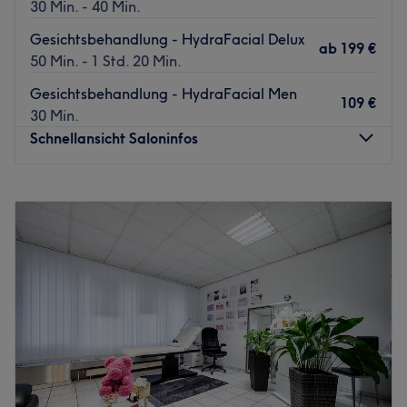
30 Min. - 40 Min.
Gesichtsbehandlung - HydraFacial Delux
ab
199 €
50 Min. - 1 Std. 20 Min.
Gesichtsbehandlung - HydraFacial Men
109 €
30 Min.
Schnellansicht Saloninfos
Montag
10:00
–
19:00
Dienstag
09:00
–
20:00
Mittwoch
09:00
–
18:00
Donnerstag
09:00
–
20:00
Freitag
09:00
–
20:00
Samstag
09:00
–
16:00
Sonntag
Geschlossen
Bist du mit dem Zustand deiner Haut unzufrieden?
Unreinheiten, fahler Teint, kleine Fältchen stören dich?
Oder möchtest du deiner Haut einfach nur etwas Gutes