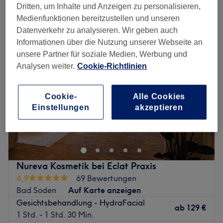
feuchtigkeitsspendende gesichtsbehandlung in der Nähe von
Dritten, um Inhalte und Anzeigen zu personalisieren,
Schwalbach am Taunus, Hessen
Medienfunktionen bereitzustellen und unseren
Datenverkehr zu analysieren. Wir geben auch
Informationen über die Nutzung unserer Webseite an
unsere Partner für soziale Medien, Werbung und
Analysen weiter.
Cookie-Richtlinien
Cookie-
Alle Cookies
Einstellungen
akzeptieren
Nureva Kosmetik bei Eclat Praxis
4,9
69 Bewertungen
Bad Soden
Auf Karte anzeigen
Gesichtsbehandlung - HydraFacial
ab
129 €
1 Std. - 1 Std. 30 Min.