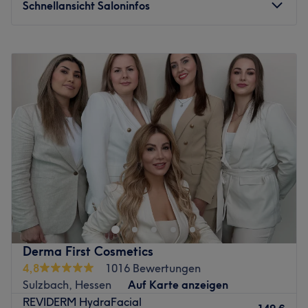
Schnellansicht Saloninfos
Montag
09:00
–
18:00
Dienstag
09:00
–
18:00
Mittwoch
09:00
–
18:00
Donnerstag
09:00
–
18:00
Freitag
09:00
–
20:00
Samstag
09:00
–
14:00
Sonntag
Geschlossen
Willkommen bei Nureva Kosmetik, deinem gemütlichen
Beauty-Salon im Herzen von Bad Soden am Taunus. Hier
dreht sich alles um deine Schönheit, dein Wohlbefinden
und deinen individuellen Style. Mit einem klaren Fokus
auf dauerhafte Haarentfernung, Wimpern- und
Derma First Cosmetics
Augenbrauenstyling sowie pflegende
4,8
1016 Bewertungen
Gesichtsbehandlungen schafft Öznur eine Wohlfühl-
Sulzbach, Hessen
Auf Karte anzeigen
Atmosphäre, in der du dich rundum verwöhnen lassen
REVIDERM HydraFacial
kannst.