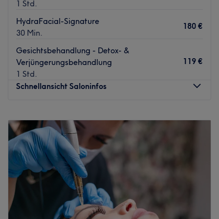
1 Std.
HydraFacial-Signature
180 €
30 Min.
Gesichtsbehandlung - Detox- &
119 €
Verjüngerungsbehandlung
1 Std.
Schnellansicht Saloninfos
Montag
Geschlossen
Dienstag
10:00
–
18:00
Mittwoch
10:00
–
18:00
Donnerstag
10:00
–
18:00
Freitag
10:00
–
18:00
Samstag
10:00
–
15:00
Sonntag
Geschlossen
Aufgepasst, ein echter Geheimtipp ist das Kosmetikstudio
Beauty Lounge Babor in Saarbrücken. Nach einer