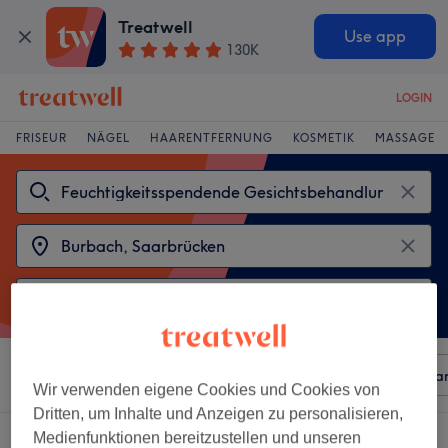
Treatwell
Use app
130K
LOGIN
FRISEUR
NÄGEL
HAARENTFERNUNG
KOSMETIK
MASSAGE
Sortieren nach
Beliebiger Preis
Besonderheiten
Mar
Wir verwenden eigene Cookies und Cookies von
Dritten, um Inhalte und Anzeigen zu personalisieren,
2 Salons die anbieten:
Medienfunktionen bereitzustellen und unseren