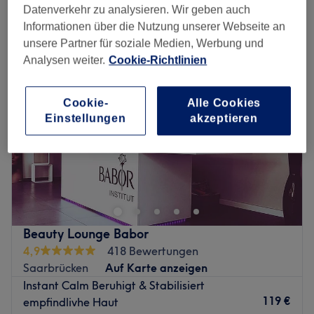
feuchtigkeitsspendende gesichtsbehandlung in der Nähe von
Datenverkehr zu analysieren. Wir geben auch
Burbach, Saarbrücken
Informationen über die Nutzung unserer Webseite an
unsere Partner für soziale Medien, Werbung und
Analysen weiter.
Cookie-Richtlinien
Cookie-
Alle Cookies
Einstellungen
akzeptieren
Beauty Lounge Babor
4,9
418 Bewertungen
Saarbrücken
Auf Karte anzeigen
Instant Calm Beruhigt & Stabilisiert
119 €
empfindlivhe Haut