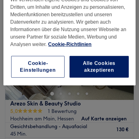
feuchtigkeitsspendende gesichtsbehandlung in der Nähe von
Russelsheim, Rheinland-Pfalz
Dritten, um Inhalte und Anzeigen zu personalisieren,
Medienfunktionen bereitzustellen und unseren
Datenverkehr zu analysieren. Wir geben auch
Informationen über die Nutzung unserer Webseite an
unsere Partner für soziale Medien, Werbung und
Analysen weiter.
Cookie-Richtlinien
Cookie-
Alle Cookies
Einstellungen
akzeptieren
Arezo Skin & Beauty Studio
5,0
1 Bewertung
Hochheim am Main, Hessen
Auf Karte anzeigen
Gesichtsbehandlung - Aquafacial
130 €
45 Min.