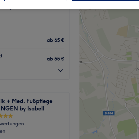
mberg
ab
65 €
d
ab
55 €
ik + Med. Fußpflege
NGEN by Isabell
wertungen
gen