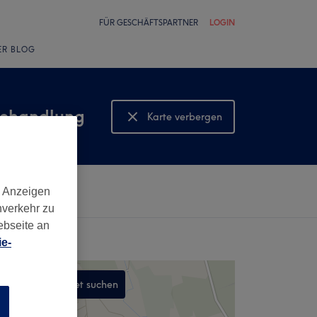
FÜR GESCHÄFTSPARTNER
LOGIN
ER BLOG
behandlung
Karte verbergen
Karte anzeigen
d Anzeigen
nverkehr zu
ebseite an
e-
In diesem Gebiet suchen
n
,