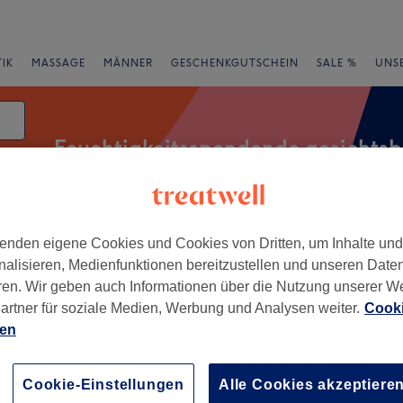
IK
MASSAGE
MÄNNER
GESCHENKGUTSCHEIN
SALE %
UNS
Feuchtigkeitsspendende gesichts
ng
enden eigene Cookies und Cookies von Dritten, um Inhalte un
Salons
Expressangebote
Bewertung
nalisieren, Medienfunktionen bereitzustellen und unseren Date
ren. Wir geben auch Informationen über die Nutzung unserer W
sichtsbehandlung in Reutlingen
artner für soziale Medien, Werbung und Analysen weiter.
Cooki
ien
+
 Beauty Nida
4 Bewertungen
−
Cookie-Einstellungen
Alle Cookies akzeptiere
ellinsfurt, Baden-