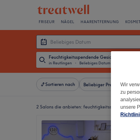
FRISEUR
NÄGEL
HAARENTFERNUNG
KOSMET
Feuchtigkeitsspendende Gesichtsbehandlu
in Reutlingen
・
Beliebiges Datum
Sortieren nach
Wir verw
Beliebiger Preis
Marken
zu perso
analysie
2 Salons die anbieten:
feuchtigkeitsspendende ge
unsere P
Richtlin
Golden
5,0
Kirchent