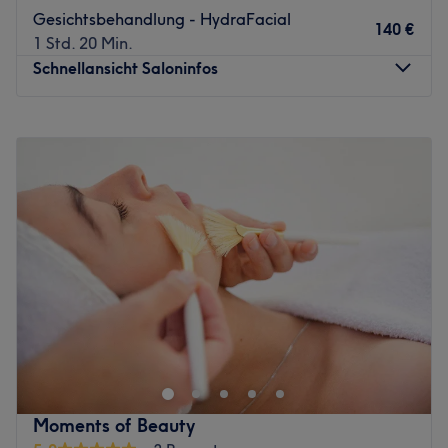
Gesichtsbehandlung - HydraFacial
140 €
1 Std. 20 Min.
Schnellansicht Saloninfos
Montag
Geschlossen
Dienstag
10:00
–
19:00
Mittwoch
10:00
–
19:00
Donnerstag
Geschlossen
Freitag
10:00
–
19:00
Samstag
10:00
–
17:00
Sonntag
Geschlossen
Mitten in der Regensburger Innenstadt erwartet dich im
Fati López Beauty ein Ort, an dem professionelle
Hautpflege und ausdrucksstarkes Augenstyling auf
persönliche Betreuung treffen. Hier stehen individuelle
Gesichtsbehandlungen sowie perfekt abgestimmte
Moments of Beauty
Augenbrauen- und Wimpernservices im Mittelpunkt –