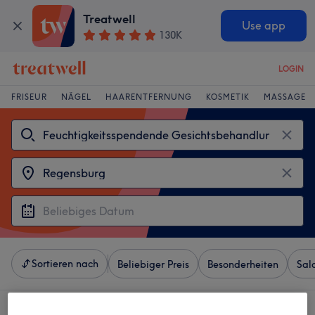
Treatwell
Use app
130K
LOGIN
FRISEUR
NÄGEL
HAARENTFERNUNG
KOSMETIK
MASSAGE
Sortieren nach
Beliebiger Preis
Besonderheiten
Sal
4 Salons die anbieten: