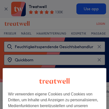
Treatwell
Use app
130K
LOGIN
FRISEUR
NÄGEL
HAARENTFERNUNG
KOSMETIK
MASSAGE
Sortieren nach
Beliebiger Preis
Besonderheiten
Sal
Wir verwenden eigene Cookies und Cookies von
Dritten, um Inhalte und Anzeigen zu personalisieren,
Medienfunktionen bereitzustellen und unseren
2 Salons die anbieten: