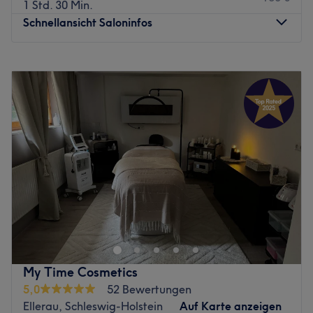
1 Std. 30 Min.
Schnellansicht Saloninfos
Montag
11:00
–
16:30
Dienstag
10:00
–
16:30
Mittwoch
11:00
–
12:00
Donnerstag
10:00
–
16:30
Freitag
11:00
–
16:30
Samstag
10:00
–
14:00
Sonntag
Geschlossen
Ob wir es mögen oder nicht, ist der erste Blick
entscheidend. Daher hat sich das Studio Mariko Lashes in
Quickborn auf hochwertige Wimpernstylings spezialisiert.
Hier kannst du dich auf hochwertige
Wimpernverlängerungen sowie erfrischende
My Time Cosmetics
Gesichtsbehandlungen freuen. Komm vorbei und lass dir
5,0
52 Bewertungen
einen beeindruckenden Augenaufschlag zaubern.
Ellerau, Schleswig-Holstein
Auf Karte anzeigen