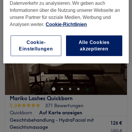
feuchtigkeitsspendende gesichtsbehandlung in der Nähe von
Datenverkehr zu analysieren. Wir geben auch
Quickborn
Informationen über die Nutzung unserer Webseite an
unsere Partner für soziale Medien, Werbung und
Analysen weiter.
Cookie-Richtlinien
Cookie-
Alle Cookies
Einstellungen
akzeptieren
Mariko Lashes Quickborn
5,0
371 Bewertungen
Quickborn
Auf Karte anzeigen
Gesichtsbehandlung - HydraFacial mit
126 €
Gesichtsmassage
180 €