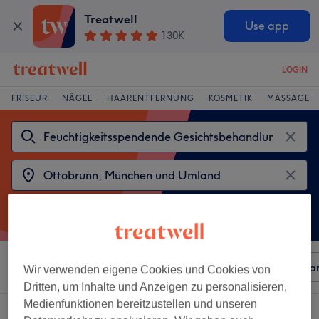
Treatwell
Use app
130K
LOGIN
FRISEUR
NÄGEL
HAARENTFERNUNG
KOSMETIK
MASSAGE
Sortieren nach
Beliebiger Preis
Besonderheiten
Mar
Wir verwenden eigene Cookies und Cookies von
Dritten, um Inhalte und Anzeigen zu personalisieren,
Medienfunktionen bereitzustellen und unseren
2 Salons die anbieten: