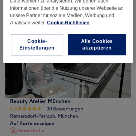
Datenverkehr zu analysieren. Wir geben auch
feuchtigkeitsspendende gesichtsbehandlung in der Nähe von
Ottobrunn, München und Umland
Informationen über die Nutzung unserer Webseite an
unsere Partner für soziale Medien, Werbung und
Analysen weiter.
Cookie-Richtlinien
Cookie-
Alle Cookies
Einstellungen
akzeptieren
Beauty Atelier München
5,0
30 Bewertungen
Ramersdorf-Perlach, München
Auf Karte anzeigen
Homestudio