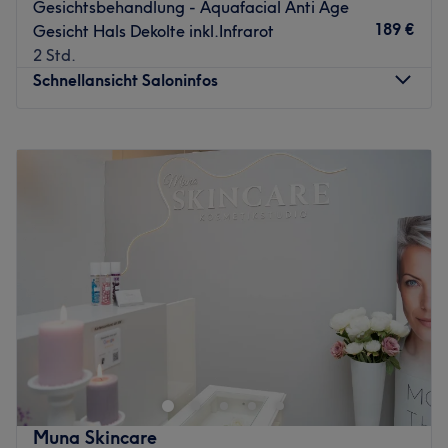
Gesichtsbehandlung - Aquafacial Anti Age
189 €
Gesicht Hals Dekolte inkl.Infrarot
2 Std.
Schnellansicht Saloninfos
Montag
09:30
–
19:30
Dienstag
09:30
–
19:30
Mittwoch
09:30
–
19:30
Donnerstag
09:30
–
18:00
Freitag
09:30
–
19:30
Samstag
09:00
–
17:00
Sonntag
Geschlossen
In München Ramersdorf-Perlach ist dein neuer Spot für
professionelle Kosmetikbehandlungen, die deine
natürliche Schönheit perfekt unterstreichen. In diesem
modernen Beauty Atelier erwartet dich eine entspannte
Wohlfühlatmosphäre, in der du eine wohltuende Auszeit
Muna Skincare
vom Alltag genießen kannst. Das vielfältige Angebot