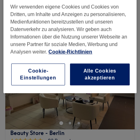
Aquafacial & Microneedling
Wir verwenden eigene Cookies und Cookies von
139 €
1 Std.
Dritten, um Inhalte und Anzeigen zu personalisieren,
Schnellansicht Saloninfos
Medienfunktionen bereitzustellen und unseren
Datenverkehr zu analysieren. Wir geben auch
Informationen über die Nutzung unserer Webseite an
Montag
10:00
–
20:00
unsere Partner für soziale Medien, Werbung und
Dienstag
10:00
–
20:00
Analysen weiter.
Cookie-Richtlinien
Mittwoch
10:00
–
20:00
Donnerstag
10:00
–
20:00
Freitag
10:00
–
19:00
Cookie-
Alle Cookies
Samstag
10:00
–
16:00
Einstellungen
akzeptieren
Sonntag
Geschlossen
Aufgepasst, ein echter Geheimtipp ist das Kosmetikstudio
Kireva Kosmetik in Schöneberg. Nach einer individuellen
Beratung kannst du zwischen verschiedenen pflegenden
Gesichtsbehandlungen wählen. Garantiert wirst du
Kireva nicht ohne einen tollen Glow verlassen.
Beauty Store - Berlin
Nächste öffentliche Verkehrsmittel: