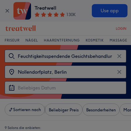
Treatwell
Use app
130K
LOGIN
FRISEUR
NÄGEL
HAARENTFERNUNG
KOSMETIK
MASSAGE
Sortieren nach
Beliebiger Preis
Besonderheiten
Mar
9 Salons die anbieten: