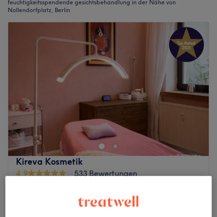
feuchtigkeitsspendende gesichtsbehandlung in der Nähe von
Nollendorfplatz, Berlin
Kireva Kosmetik
4,9
533 Bewertungen
Eisenacher Straße, Berlin
Auf Karte anzeigen
Gesichtsbehandlung - Aquafacial
90 €
50 Min.