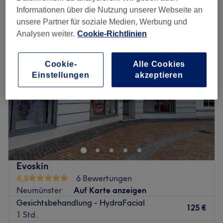
feuchtigkeitsspendende gesichtsbehandlung in der Nähe von
Informationen über die Nutzung unserer Webseite an
Neumünster
unsere Partner für soziale Medien, Werbung und
Analysen weiter.
Cookie-Richtlinien
Cookie-
Alle Cookies
Einstellungen
akzeptieren
Evoskin
4,8
6 Bewertungen
Neumünster
Auf Karte anzeigen
Gesichtsbehandlung - HydraFacial
125 €
1 Std.