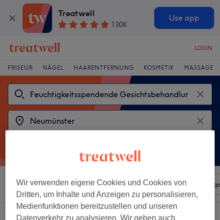
Treatwell
Use app
130K
LOGIN
FRISEUR
NÄGEL
HAARENTFERNUNG
KOSMETIK
MASSAGE
Wir verwenden eigene Cookies und Cookies von
Sortieren nach
Beliebiger Preis
Besonderheiten
Mar
Dritten, um Inhalte und Anzeigen zu personalisieren,
Medienfunktionen bereitzustellen und unseren
2 Salons die anbieten:
Datenverkehr zu analysieren. Wir geben auch