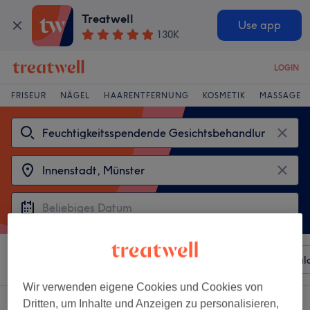
Treatwell
Use app
130K
LOGIN
FRISEUR
NÄGEL
HAARENTFERNUNG
KOSMETIK
MASSAGE
Sortieren nach
Beliebiger Preis
Besonderheiten
Sal
Wir verwenden eigene Cookies und Cookies von
2 Salons die anbieten:
Dritten, um Inhalte und Anzeigen zu personalisieren,