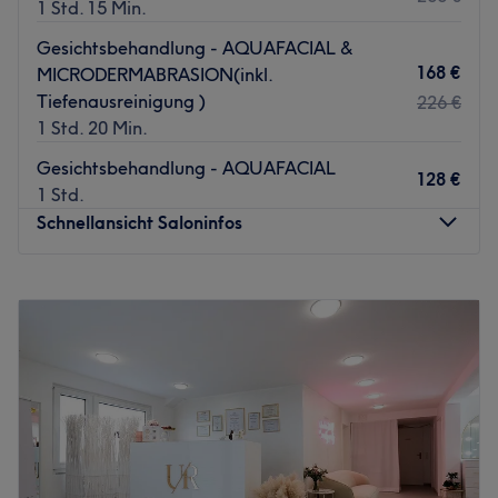
1 Std. 15 Min.
Gesichtsbehandlung - AQUAFACIAL &
168 €
MICRODERMABRASION(inkl.
Tiefenausreinigung )
226 €
1 Std. 20 Min.
Gesichtsbehandlung - AQUAFACIAL
128 €
1 Std.
Schnellansicht Saloninfos
Montag
08:00
–
20:00
Dienstag
08:00
–
20:00
Mittwoch
08:00
–
20:00
Donnerstag
08:00
–
20:00
Freitag
08:00
–
20:00
Samstag
08:00
–
19:00
Sonntag
Geschlossen
Du möchtest dich und deine Haut mal wieder verwöhnen