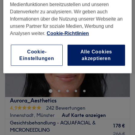
feuchtigkeitsspendende gesichtsbehandlung in der Nähe von
Medienfunktionen bereitzustellen und unseren
Innenstadt, Münster
Datenverkehr zu analysieren. Wir geben auch
Informationen über die Nutzung unserer Webseite an
unsere Partner für soziale Medien, Werbung und
Analysen weiter.
Cookie-Richtlinien
Cookie-
Alle Cookies
Einstellungen
akzeptieren
Aurora_Aesthetics
4,9
242 Bewertungen
Innenstadt, Münster
Auf Karte anzeigen
Gesichtsbehandlung - AQUAFACIAL &
178 €
MICRONEEDLING
266 €