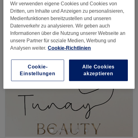
1 Std. 30 Min.
268 €
Wir verwenden eigene Cookies und Cookies von
Dritten, um Inhalte und Anzeigen zu personalisieren,
ab
111,20 €
Gesichtsbehandlung - Aquafacial
Medienfunktionen bereitzustellen und unseren
1 Std.
Spare bis zu 20%
Datenverkehr zu analysieren. Wir geben auch
Schnellansicht Saloninfos
Informationen über die Nutzung unserer Webseite an
unsere Partner für soziale Medien, Werbung und
Montag
10:00
–
20:00
Analysen weiter.
Cookie-Richtlinien
Dienstag
09:00
–
20:00
Mittwoch
09:00
–
20:00
Cookie-
Alle Cookies
Donnerstag
09:00
–
20:00
Einstellungen
akzeptieren
Freitag
09:00
–
20:00
Samstag
09:00
–
20:00
Sonntag
Geschlossen
Strahlende Haut und tolle Augenbrauen und Wimpern
bekommst du bei MK COSMETICS in Maxvorstadt. Hier
kannst du dich zurücklehnen und dich mit verschiedenen
Beauty-Behandlungen verwöhnen und verschönern
lassen.