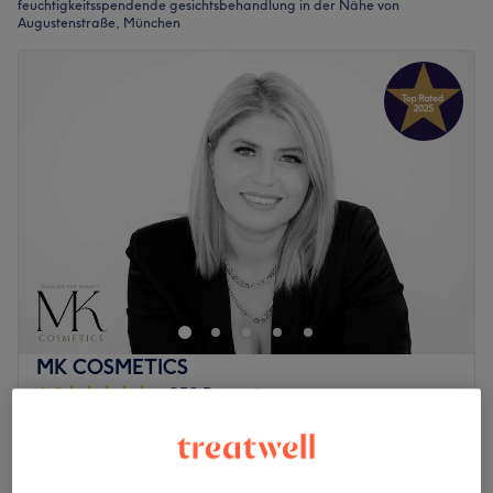
feuchtigkeitsspendende gesichtsbehandlung in der Nähe von
Augustenstraße, München
MK COSMETICS
4,9
952 Bewertungen
Maxvorstadt, München
Auf Karte anzeigen
Last Minute
159 €
Kombipaket Aquafacial + Microneedling