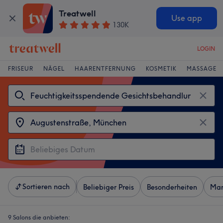
Treatwell
Use app
130K
LOGIN
FRISEUR
NÄGEL
HAARENTFERNUNG
KOSMETIK
MASSAGE
Sortieren nach
Beliebiger Preis
Besonderheiten
Mar
9 Salons die anbieten: