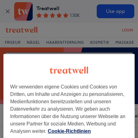
Treatwell
Use app
130K
LOGIN
FRISEUR
NÄGEL
HAARENTFERNUNG
KOSMETIK
MASSAGE
Wir verwenden eigene Cookies und Cookies von
Dritten, um Inhalte und Anzeigen zu personalisieren,
Medienfunktionen bereitzustellen und unseren
Datenverkehr zu analysieren. Wir geben auch
Sortieren nach
Besonderheiten
Salons
Expressange
Informationen über die Nutzung unserer Webseite an
unsere Partner für soziale Medien, Werbung und
Analysen weiter.
Cookie-Richtlinien
Ein Salon, der anbietet: