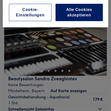
feuchtigkeitsspendende gesichtsbehandlung in Mindelheim, Bayern
Cookie-
Alle Cookies
Einstellungen
akzeptieren
Beautysalon Sandra Zveaghintev
Keine Bewertungen
Mindelheim, Bayern
Auf Karte anzeigen
Gesichtsbehandlung - Aquafacial
179 €
1 Std.
Schnellansicht Saloninfos