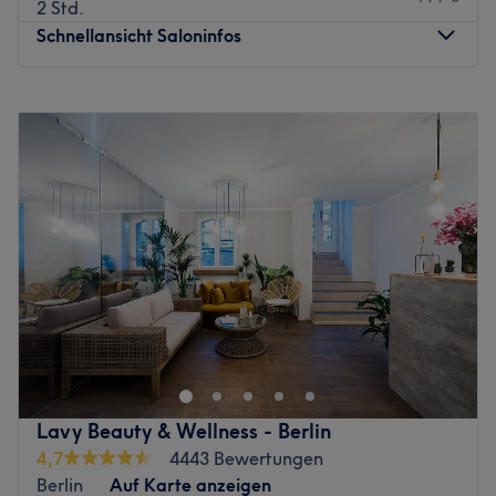
2 Std.
Schnellansicht Saloninfos
Montag
09:30
–
19:00
Dienstag
09:30
–
19:00
Mittwoch
09:30
–
19:00
Donnerstag
09:30
–
19:00
Freitag
09:30
–
19:00
Samstag
10:00
–
18:00
Sonntag
Geschlossen
Hast du Lust auf bunte, ausgefallene Fingernägel oder
doch lieber einen klassischen, natürlichen Look? So oder
so bei NB Nails in Berlin, Kreuzberg, werden deine
Wünsche wahr. Egal ob eine entspannende Maniküre,
hochwertige Nagelmodellagen oder Shellac — lehne dich
Lavy Beauty & Wellness - Berlin
zurück und lass dich überzeugen. Zudem kannst du dich
4,7
4443 Bewertungen
hier auf tolle Wimpernbehandlungen und Permanent
Berlin
Auf Karte anzeigen
Make-up freuen. Schau vorbei und lass dich von Kopf bis