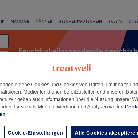
IK
MASSAGE
MÄNNER
GESCHENKGUTSCHEIN
SALE %
UNS
Feuchtigkeitsspendende gesichts
ng
atum
rheiten
Marken
Salons
Expressangebote
Bewertung
enden eigene Cookies und Cookies von Dritten, um Inhalte un
nalisieren, Medienfunktionen bereitzustellen und unseren Date
ren. Wir geben auch Informationen über die Nutzung unserer W
artner für soziale Medien, Werbung und Analysen weiter.
Cooki
er Nähe von Lübbecke,
ien
+
Cookie-Einstellungen
Alle Cookies akzeptiere
Kosmetik