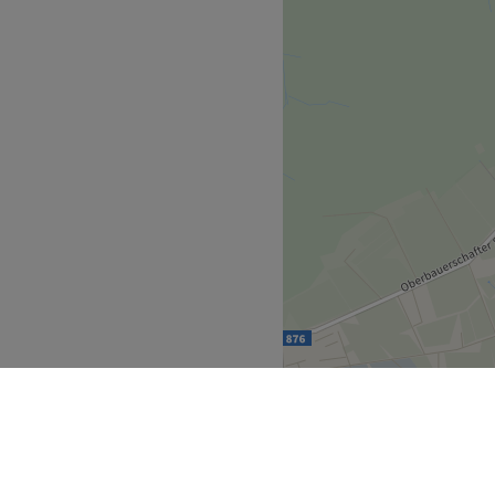
 langjährige Erfahrung in der
 Das Team ist darauf
liche Präzision, Fachwissen
 Hier erhältst du eine
ne Wünsche und deinen
ge!
isch gesprochen.
ve Kosmetik, Maniküre &