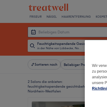
FRISEUR
NÄGEL
HAARENTFERNUNG
KOSMET
Feuchtigkeitsspendende Gesichtsbehandlu
in der Nähe von Lübbecke, Nordrhein-Westfalen
・
Beliebiges D
Sortieren nach
Beliebiger Preis
Besonde
Wir verw
zu perso
analysie
2 Salons die anbieten:
unsere P
feuchtigkeitsspendende gesichtsbehandlung in d
Richtlin
Nordrhein-Westfalen
Indira 