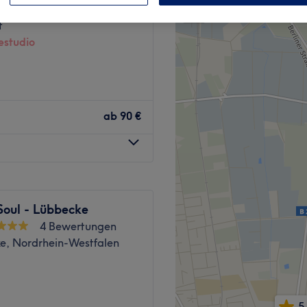
23 Bewertungen
−
t
studio
ab
90 €
Soul - Lübbecke
4 Bewertungen
e, Nordrhein-Westfalen
5