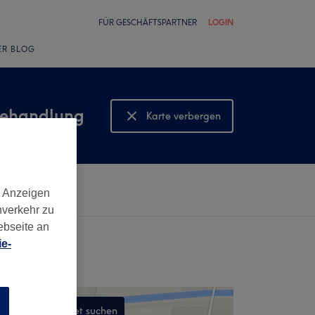
FÜR GESCHÄFTSPARTNER
LOGIN
ER BLOG
behandlung
Karte verbergen
Karte anzeigen
d Anzeigen
nverkehr zu
ebseite an
e-
n
In diesem Gebiet suchen