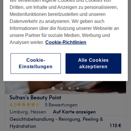
Wir verwenden eigene Cookies und Cookies von
feuchtigkeitsspendende gesichtsbehandlung in der Nähe von
Limburg, Hessen
Dritten, um Inhalte und Anzeigen zu personalisieren,
Medienfunktionen bereitzustellen und unseren
Datenverkehr zu analysieren. Wir geben auch
Informationen über die Nutzung unserer Webseite an
unsere Partner für soziale Medien, Werbung und
Analysen weiter.
Cookie-Richtlinien
Cookie-
Alle Cookies
Einstellungen
akzeptieren
Sultan's Beauty Point
4,0
5 Bewertungen
Limburg, Hessen
Auf Karte anzeigen
Gesichtsbehandlung - Reinigung, Peeling &
110 €
Hydratation