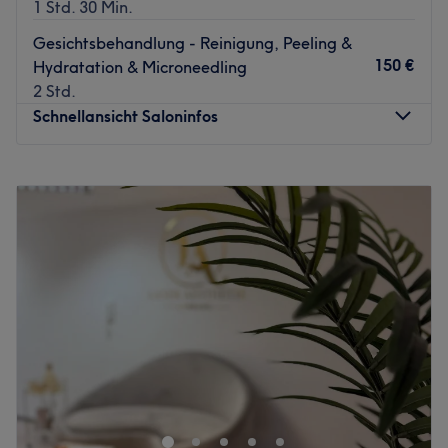
1 Std. 30 Min.
Gesichtsbehandlung - Reinigung, Peeling &
150 €
Hydratation & Microneedling
2 Std.
Schnellansicht Saloninfos
Montag
09:00
–
18:00
Dienstag
09:00
–
18:00
Mittwoch
09:00
–
18:00
Donnerstag
09:00
–
18:00
Freitag
09:00
–
18:00
Samstag
10:00
–
18:00
Sonntag
Geschlossen
Ein rundum gepflegtes Aussehen verlangt nicht unbedingt
einen großen Aufwand und das wird täglich im
Kosmetikstudio Sultan's Beauty Point in Limburg an der
Lahn erwiesen. Egal ob Microneedling, Laser-