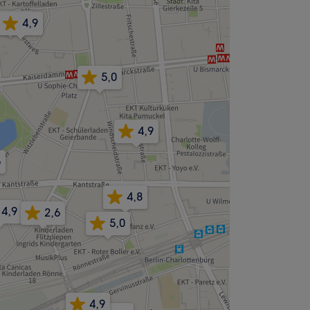
4,9
4,9
5,0
4,9
5
4,8
4,9
2,6
5,0
4,9