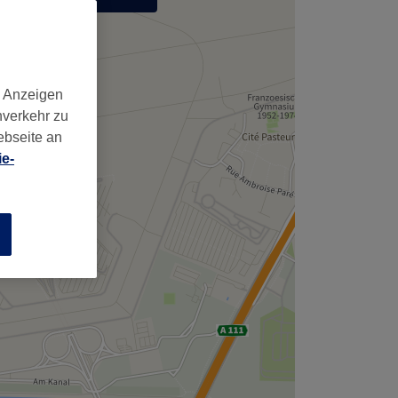
,
d Anzeigen
nverkehr zu
ebseite an
e-
n