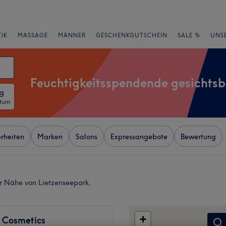
IK
MASSAGE
MÄNNER
GESCHENKGUTSCHEIN
SALE %
UNS
Feuchtigkeitsspendende gesichts
ng
atum
rheiten
Marken
Salons
Expressangebote
Bewertung
r Nähe von Lietzenseepark,
+
 Cosmetics