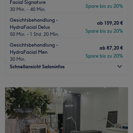
Facial Signature
Spare bis zu 20%
30 Min. - 40 Min.
Gesichtsbehandlung -
ab
159,20 €
HydraFacial Delux
Spare bis zu 20%
50 Min. - 1 Std. 20 Min.
Gesichtsbehandlung -
ab
87,20 €
HydraFacial Men
Spare bis zu 20%
30 Min.
Schnellansicht Saloninfos
Montag
10:00
–
19:00
Dienstag
09:00
–
20:00
Mittwoch
09:00
–
18:00
Donnerstag
09:00
–
20:00
Freitag
09:00
–
20:00
Samstag
09:00
–
16:00
Sonntag
Geschlossen