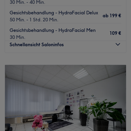
30 Min. - 40 Min.
Gesichtsbehandlung - HydraFacial Delux
ab
199 €
50 Min. - 1 Std. 20 Min.
Gesichtsbehandlung - HydraFacial Men
109 €
30 Min.
Schnellansicht Saloninfos
Montag
10:00
–
19:00
Dienstag
09:00
–
20:00
Mittwoch
09:00
–
18:00
Donnerstag
09:00
–
20:00
Freitag
09:00
–
20:00
Samstag
09:00
–
16:00
Sonntag
Geschlossen
Bist du mit dem Zustand deiner Haut unzufrieden?
Unreinheiten, fahler Teint, kleine Fältchen stören dich?
Oder möchtest du deiner Haut einfach nur etwas Gutes