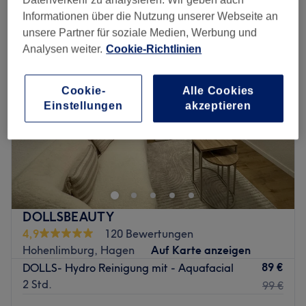
feuchtigkeitsspendende gesichtsbehandlung in Hohenlimburg, Hagen
Informationen über die Nutzung unserer Webseite an
unsere Partner für soziale Medien, Werbung und
Analysen weiter.
Cookie-Richtlinien
Cookie-
Alle Cookies
Einstellungen
akzeptieren
DOLLSBEAUTY
4,9
120 Bewertungen
Hohenlimburg, Hagen
Auf Karte anzeigen
89 €
DOLLS- Hydro Reinigung mit - Aquafacial
2 Std.
99 €