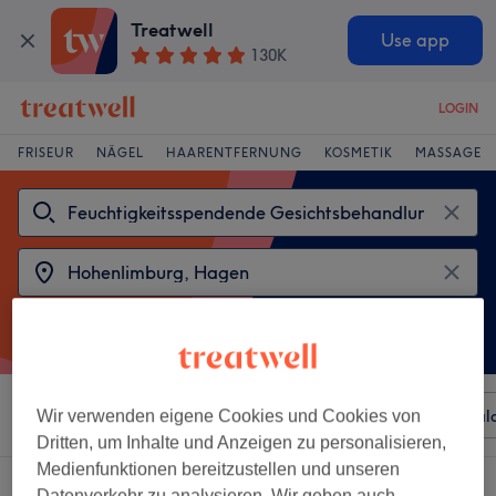
Treatwell
Use app
130K
LOGIN
FRISEUR
NÄGEL
HAARENTFERNUNG
KOSMETIK
MASSAGE
Sortieren nach
Wir verwenden eigene Cookies und Cookies von
Beliebiger Preis
Besonderheiten
Sal
Dritten, um Inhalte und Anzeigen zu personalisieren,
Medienfunktionen bereitzustellen und unseren
2 Salons die anbieten:
Datenverkehr zu analysieren. Wir geben auch