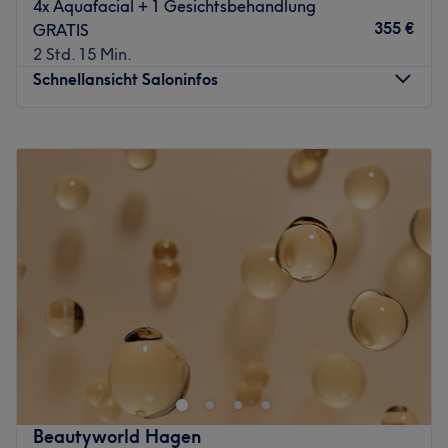
4x Aquafacial + 1 Gesichtsbehandlung
355 €
GRATIS
2 Std. 15 Min.
Schnellansicht Saloninfos
Montag
09:00
–
19:30
Dienstag
09:00
–
19:30
Mittwoch
09:00
–
19:30
Donnerstag
09:00
–
19:30
Freitag
09:00
–
19:30
Samstag
09:00
–
19:30
Sonntag
Geschlossen
DOLLSBEAUTY – Schönheit ist kein Zufall, sie ist eine
Entscheidung.
Inmitten von Hagen findest du bei DOLLSBEAUTY keinen
gewöhnlichen Beautysalon – sondern ein Studio, das
Maßstäbe setzt.
Beautyworld Hagen
Hier wird nicht „ein bisschen verschönert“. Hier wird