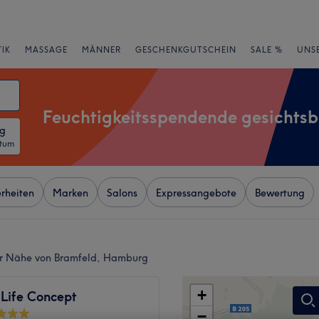
IK
MASSAGE
MÄNNER
GESCHENKGUTSCHEIN
SALE %
UNS
Feuchtigkeitsspendende gesichts
ng
atum
rheiten
Marken
Salons
Expressangebote
Bewertung
er Nähe von Bramfeld, Hamburg
+
 Life Concept
−