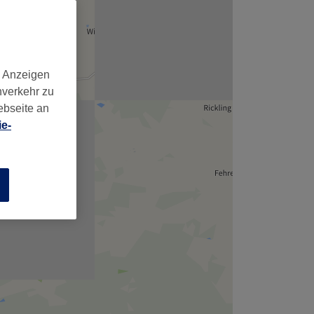
,
d Anzeigen
nverkehr zu
ebseite an
e-
n