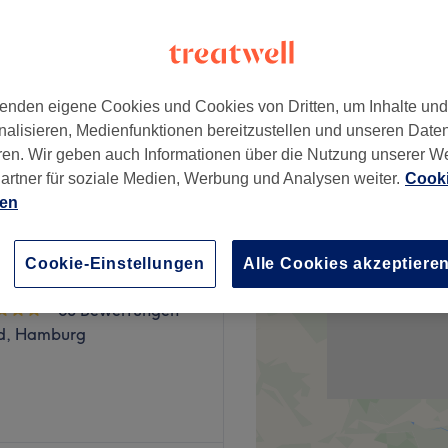
wertungen
ek, Hamburg
enden eigene Cookies und Cookies von Dritten, um Inhalte un
nalisieren, Medienfunktionen bereitzustellen und unseren Date
ab
70 €
ren. Wir geben auch Informationen über die Nutzung unserer W
artner für soziale Medien, Werbung und Analysen weiter.
Cooki
ien
Cookie-Einstellungen
Alle Cookies akzeptiere
auty Lounge
60 Bewertungen
d, Hamburg
se? Dann bist du bei Beauty