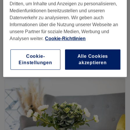
1 Std.
Dritten, um Inhalte und Anzeigen zu personalisieren,
Medienfunktionen bereitzustellen und unseren
Gesichtsbehandlung - Aquafacial + Dekollete
Datenverkehr zu analysieren. Wir geben auch
150 €
& Hals
Informationen über die Nutzung unserer Webseite an
1 Std. 30 Min.
unsere Partner für soziale Medien, Werbung und
Gesichtsbehandlung - Aquafacial &
Analysen weiter.
Cookie-Richtlinien
169 €
Microneedling Paket
1 Std. 30 Min.
Cookie-
Alle Cookies
Schnellansicht Saloninfos
Einstellungen
akzeptieren
Montag
10:00
–
20:00
Dienstag
10:00
–
20:00
Mittwoch
10:00
–
20:00
Donnerstag
10:00
–
20:00
Freitag
10:00
–
17:00
Samstag
10:00
–
17:00
Sonntag
13:00
–
20:00
Mary Cosmetics ist ein Kosmetikstudio in Dortmund. Als