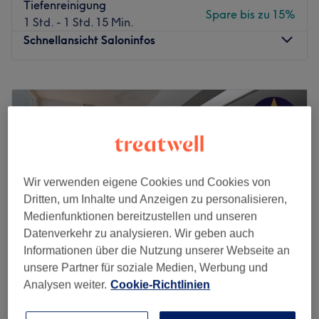
Tiefenreinigung
Spare bis zu 15%
1 Std. - 1 Std. 15 Min.
Schnellansicht Saloninfos
Montag
10:00
–
20:30
Dienstag
10:00
–
19:30
Mittwoch
10:00
–
21:00
Donnerstag
10:00
–
19:30
Freitag
09:00
–
19:00
Samstag
09:00
–
16:00
Sonntag
Geschlossen
Wir verwenden eigene Cookies und Cookies von
Dritten, um Inhalte und Anzeigen zu personalisieren,
Im Salon Elle Beauté in Düsseldorf wirst du deinem Traum
Medienfunktionen bereitzustellen und unseren
von porentief reiner Haut, langanhaltendem Permanent
Datenverkehr zu analysieren. Wir geben auch
Make-up, vollen Wimpern und perfekten Augenbrauen
Informationen über die Nutzung unserer Webseite an
einen Stück näher kommen! Hier kannst du dich entspannt
unsere Partner für soziale Medien, Werbung und
zurücklehnen und verwöhnen lassen.
Analysen weiter.
Cookie-Richtlinien
chili-cosmetics
Nächste öffentliche Verkehrsmittel:
4,9
267 Bewertungen