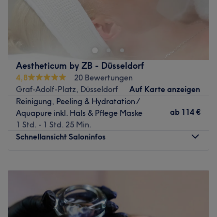
Zurück zur Salonansicht
Herzlich Willkommen an Deinem privaten Zufluchtsort, an
dem Professionalität auf Wärme trifft und jede Berührung
die Seele erreicht. Erlebe Schönheit neu, als ein
harmonisches Ganzes. Ein First-Class-Urlaub mitten an
der Düsseldorfer Königsallee. Ein Ort zum Ankommen und
Aestheticum by ZB - Düsseldorf
Bleiben, für Schönheit und innere Balance. Stelle Dein
4,8
20 Bewertungen
persönliches Mosaik aus hocheffizienten Treatments
Graf-Adolf-Platz, Düsseldorf
Auf Karte anzeigen
individuell zusammen. Head &Feet Spa, Hijama
Reinigung, Peeling & Hydratation /
(Schröpfen), Massage, Russische Maniküre und Pediküre,
ab
114 €
Aquapure inkl. Hals & Pflege Maske
Anti-Aging, Aquafacial, Microneedling, Brown&Lashes
1 Std. - 1 Std. 25 Min.
und vieles mehr... Lasse dich auf eine einzigartige Weise
Schnellansicht Saloninfos
verzaubern. Die Magie entsteht, wo Schönheit und Seele
sich begegnen.
Montag
Geschlossen
Zurück zur Salonansicht
Dienstag
Geschlossen
Mittwoch
10:00
–
20:00
Donnerstag
Geschlossen
Freitag
10:00
–
19:00