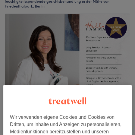
feuchtigkeitsspendende gesichtsbehandlung in der Nähe von
Friedenthalpark, Berlin
Heilpraktikerin│Maria Melidou│Holistic
Health & Beauty Institute
5,0
38 Bewertungen
Wir verwenden eigene Cookies und Cookies von
Kudamm, Berlin
Auf Karte anzeigen
Dritten, um Inhalte und Anzeigen zu personalisieren,
Gesichtsbehandlung - Aquafacial - Hydra
Medienfunktionen bereitzustellen und unseren
99 €