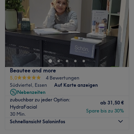
Donnerstag
10:00
–
19:00
Freitag
10:00
–
19:00
Samstag
10:00
–
19:00
Sonntag
10:00
–
19:00
Der moderne Salon Ay Beauty Asena Yazar in Essen ist
dein Spot für professionelle Kosmetikbehandlungen und
langanhaltende Haarentfernung, die deine Haut zum
Strahlen bringen. In einem stilvollen Ambiente dreht sich
hier alles um deine persönliche Auszeit und präzise
Beautee and more
Pflegekonzepte, die individuell auf deine
5,0
4 Bewertungen
Hautbedürfnisse abgestimmt werden. Das Studio vereint
Südviertel, Essen
Auf Karte anzeigen
innovative Techniken mit absoluter Präzision, damit du
Nebenzeiten
dich in deiner Haut rundum wohlfühlst. Von klärenden
zubuchbar zu jeder Option:
Gesichtsbehandlungen bis hin zu sanften Methoden für
ab
31,50 €
HydraFacial
seidig glatte Haut wird hier jedes Treatment mit größter
Spare bis zu 30%
30 Min.
Sorgfalt durchgeführt.
Schnellansicht Saloninfos
Nächste öffentliche Verkehrsmittel: