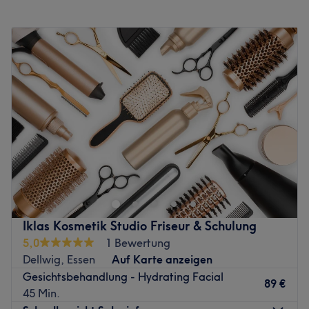
Genuss erstklassiger Treatments von Kopf bis Fuß. Damit
Montag
Geschlossen
du deine Behandlung voll und ganz genießen und dich
Dienstag
Geschlossen
ausschließlich deinem Schönheits- und Pflegeprogramm
Mittwoch
09:00
–
15:00
widmen kannst, wird in diesem charmanten Studio für
Donnerstag
09:00
–
20:00
eine entspannte Atmosphäre gesorgt. Bring auch du an
Freitag
09:00
–
15:00
deine Haut zum Strahlen und komm vorbei!
Samstag
09:00
–
15:00
Zurück zur Salonansicht
Sonntag
Geschlossen
Studio100 Cosmetics ist ein renommiertes Kosmetikstudio,
welches sich in Essen befindet. Spezialisiert auf Waxing
und Sugaring wirst du hier perfekt vorbereitet für deinen
nächsten Sommerurlaub. Du kannst aber auch bei einer
entspannenden Gesichtsbehandlung relaxen. Buche
Iklas Kosmetik Studio Friseur & Schulung
deinen Termin direkt über Treatwell und freue dich auf
5,0
1 Bewertung
eine entspannende Behandlung. Das Kosmetikstudio ist
Dellwig, Essen
Auf Karte anzeigen
nur für Frauen.
Gesichtsbehandlung - Hydrating Facial
Bitte beachte, dass eine 24 Std. Absageregel im Salon
89 €
45 Min.
gilt. Solltest du deinen Termin nicht rechtzeitig absagen