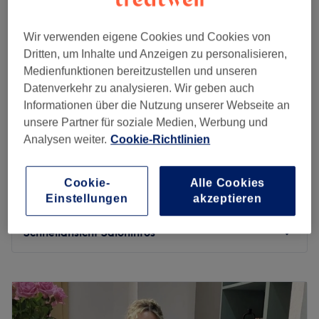
Sonntag
Geschlossen
Wir verwenden eigene Cookies und Cookies von
Willkommen im DS Beauty Atelier – Ihrem Kosmetikstudio
Dritten, um Inhalte und Anzeigen zu personalisieren,
in Essen. Wir sind spezialisiert auf Permanent Make-Up,
Medienfunktionen bereitzustellen und unseren
Gesichtsbehandlungen und Wimpernverlängerungen.
Datenverkehr zu analysieren. Wir geben auch
Vertrauen Sie auf unsere Expertise, um Ihre natürliche
Informationen über die Nutzung unserer Webseite an
Schönheit zu unterstreichen!
unsere Partner für soziale Medien, Werbung und
Ay Beauty Asena Yazar
Zurück zur Salonansicht
Analysen weiter.
Cookie-Richtlinien
5,0
11 Bewertungen
Rüttenscheid, Essen
Auf Karte anzeigen
Nebenzeiten
Cookie-
Alle Cookies
ab
84,15 €
Gesichtsbehandlung - Aquafacial
Einstellungen
akzeptieren
45 Min.
Spare bis zu 15%
Schnellansicht Saloninfos
Montag
10:00
–
19:00
Dienstag
10:00
–
19:00
Mittwoch
10:00
–
19:00