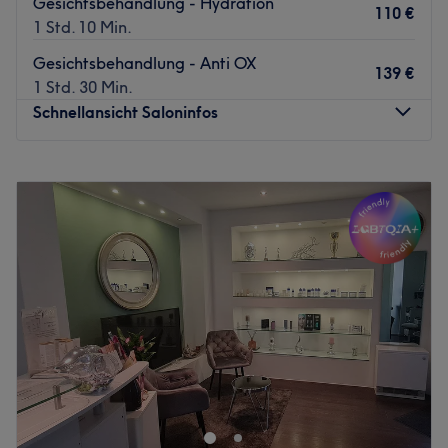
Gesichtsbehandlung - Hydration
110 €
1 Std. 10 Min.
Gesichtsbehandlung - Anti OX
139 €
1 Std. 30 Min.
Schnellansicht Saloninfos
Montag
10:30
–
18:00
Dienstag
10:30
–
18:00
Mittwoch
10:30
–
18:00
Donnerstag
10:30
–
18:00
Freitag
10:30
–
18:00
Samstag
10:30
–
15:00
Sonntag
Geschlossen
Um einen müden und matten Teint zum Strahlen zu
bringen, solltest du dem Beautysalon Sena Kosmetik in
der Lindenallee 79 einen Besuch abstatten. Mit seiner
zentralen Lage ist dieser tolle Salon in der Essener