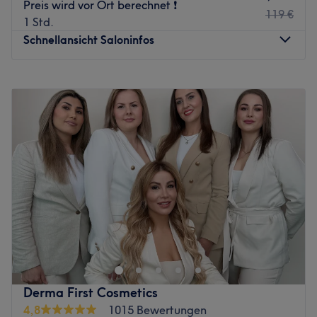
Preis wird vor Ort berechnet ❗️
119 €
1 Std.
Schnellansicht Saloninfos
Montag
10:00
–
19:00
Dienstag
10:00
–
19:00
Mittwoch
10:00
–
19:00
Donnerstag
10:00
–
19:00
Freitag
10:00
–
19:00
Samstag
10:00
–
17:00
Sonntag
Geschlossen
Bei La Beautyque in Frankfurt am Main kannst du dem
Alltagsstress entkommen und dich dabei rundum
verschönern lassen. Hier erwarten dich wohltuende
Gesichtsbehandlungen, ausführliche Beratungen und
andere fabelhafte Beauty-Anwendungen. Vergiss den
Derma First Cosmetics
stressigen Alltag und lass dich mit dem allumfassenden
4,8
1015 Bewertungen
Beauty-Programm verwöhnen.