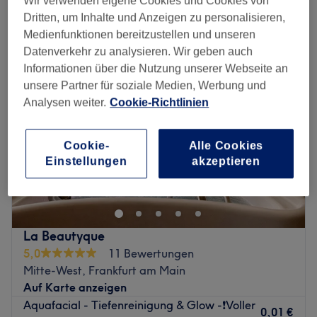
Wir verwenden eigene Cookies und Cookies von
feuchtigkeitsspendende gesichtsbehandlung in der Nähe von
Eschborn, Hessen
Dritten, um Inhalte und Anzeigen zu personalisieren,
Medienfunktionen bereitzustellen und unseren
Datenverkehr zu analysieren. Wir geben auch
Informationen über die Nutzung unserer Webseite an
unsere Partner für soziale Medien, Werbung und
Analysen weiter.
Cookie-Richtlinien
Cookie-
Alle Cookies
Einstellungen
akzeptieren
La Beautyque
5,0
11 Bewertungen
Mitte-West, Frankfurt am Main
Auf Karte anzeigen
Aquafacial - Tiefenreinigung & Glow -❗️Voller
0,01 €