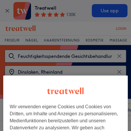
Treatwell
Use app
130K
LOGIN
FRISEUR
NÄGEL
HAARENTFERNUNG
KOSMETIK
MASSAGE
Wir verwenden eigene Cookies und Cookies von
Sortieren nach
Beliebiger Preis
Besonderheiten
Sal
Dritten, um Inhalte und Anzeigen zu personalisieren,
Medienfunktionen bereitzustellen und unseren
Datenverkehr zu analysieren. Wir geben auch
2 Salons die anbieten: