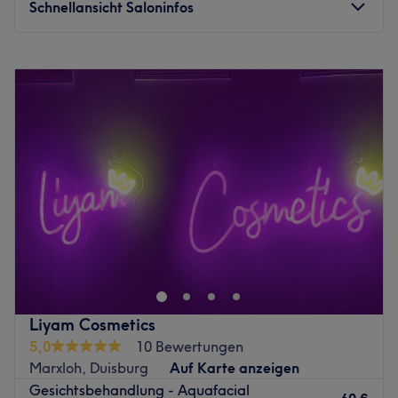
Schnellansicht Saloninfos
Montag
10:00
–
18:00
Dienstag
08:00
–
18:00
Mittwoch
10:00
–
18:00
Donnerstag
10:00
–
18:00
Freitag
Geschlossen
Samstag
10:00
–
16:00
Sonntag
Geschlossen
Ob moderne Technolgien, Medical Beauty-Treatments
wie z.B. Problemhautbehandlung, Anti Aging,
Hautverbesserung oder Optimierung - jegliche
Behandlungen gibt es bei Lilous - da die Spezialisierung
"Hautgesundheit" im Fokus ist. Microneedling, Wellness,
Liyam Cosmetics
Rückenbehandlung oder Permanent Make-up für voller
5,0
10 Bewertungen
wirkende Lippen: All das und mehr bekommst du im
Marxloh, Duisburg
Auf Karte anzeigen
Kosmetikstudio Lilou Cosmetics in Dinslaken. Hier kannst
Gesichtsbehandlung - Aquafacial
du dich entspannt zurücklehnen, deine natürliche