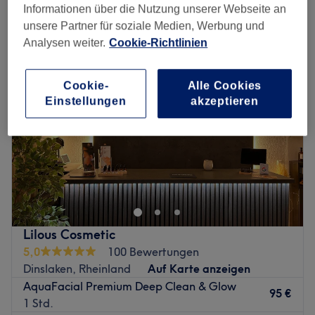
feuchtigkeitsspendende gesichtsbehandlung in der Nähe von
Informationen über die Nutzung unserer Webseite an
Dinslaken, Rheinland
unsere Partner für soziale Medien, Werbung und
Analysen weiter.
Cookie-Richtlinien
Cookie-
Alle Cookies
Einstellungen
akzeptieren
Lilous Cosmetic
5,0
100 Bewertungen
Dinslaken, Rheinland
Auf Karte anzeigen
AquaFacial Premium Deep Clean & Glow
95 €
1 Std.