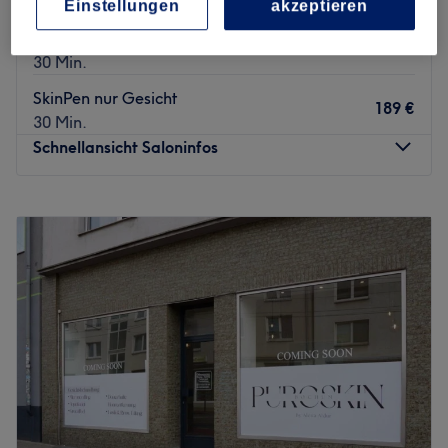
30 Min.
Einstellungen
akzeptieren
HydraFacial Signature
180 €
30 Min.
SkinPen nur Gesicht
189 €
30 Min.
Schnellansicht Saloninfos
Montag
08:00
–
20:00
Dienstag
08:00
–
20:00
Mittwoch
08:00
–
20:00
Donnerstag
08:00
–
20:00
Freitag
08:00
–
20:00
Samstag
08:00
–
15:00
Sonntag
Geschlossen
Aesthetik Atelier befindet sich in Bochum und bietet eine
Vielzahl von Behandlungen an. In angenehmer und
entspannender Atmosphäre kannst du dein Treatment