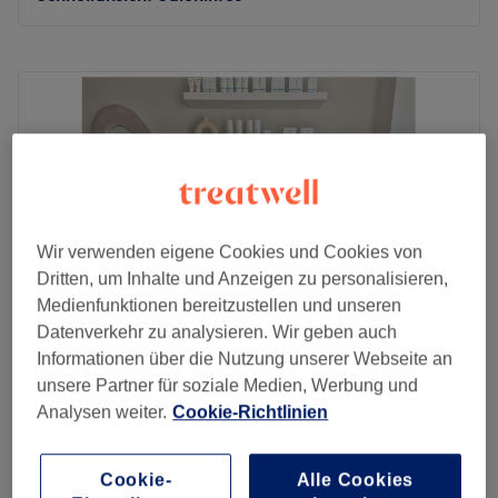
Montag
09:00
–
18:00
Dienstag
09:00
–
18:00
Mittwoch
09:00
–
18:00
Donnerstag
09:00
–
18:00
Freitag
09:00
–
18:00
Samstag
09:00
–
18:00
Sonntag
Geschlossen
Wir verwenden eigene Cookies und Cookies von
Zurück zur Salonansicht
Dritten, um Inhalte und Anzeigen zu personalisieren,
Medienfunktionen bereitzustellen und unseren
Datenverkehr zu analysieren. Wir geben auch
Informationen über die Nutzung unserer Webseite an
unsere Partner für soziale Medien, Werbung und
Aesthetik Atelier
Analysen weiter.
Cookie-Richtlinien
4,9
73 Bewertungen
Stiepel, Bochum
Auf Karte anzeigen
Hydrafacial Perk Augen
Cookie-
Alle Cookies
45 €