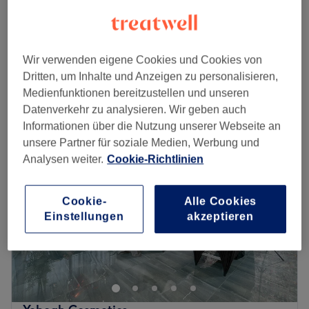
45 Min.
Gesichtsbehandlung - Hydra Care
99 €
1 Std. 30 Min.
Wir verwenden eigene Cookies und Cookies von
Schnellansicht Saloninfos
Dritten, um Inhalte und Anzeigen zu personalisieren,
Medienfunktionen bereitzustellen und unseren
Montag
10:00
–
20:00
Datenverkehr zu analysieren. Wir geben auch
Dienstag
10:00
–
20:00
Informationen über die Nutzung unserer Webseite an
Mittwoch
10:00
–
20:00
unsere Partner für soziale Medien, Werbung und
Donnerstag
10:00
–
20:00
Analysen weiter.
Cookie-Richtlinien
Freitag
10:00
–
20:00
Samstag
10:00
–
20:00
Sonntag
Geschlossen
Cookie-
Alle Cookies
Einstellungen
akzeptieren
Möchtest du dich mal wieder verwöhnen lassen? Dann
solltest du dir einen Besuch im Kosmetikstudio Beauty
Island in den Wilmersdorfer Arcaden im schönen Berlin
nicht entgehen lassen. Deinen Wunschtermin für dein
Schönheitsprogramm gibt es über Treatwell, ganz einfach