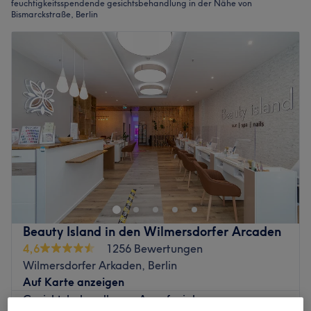
feuchtigkeitsspendende gesichtsbehandlung in der Nähe von
Bismarckstraße, Berlin
Beauty Island in den Wilmersdorfer Arcaden
4,6
1256 Bewertungen
Wilmersdorfer Arkaden, Berlin
Auf Karte anzeigen
Gesichtsbehandlung - Aquafacial
60 €