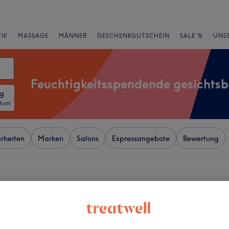
IK
MASSAGE
MÄNNER
GESCHENKGUTSCHEIN
SALE %
UNS
Feuchtigkeitsspendende gesichts
ng
atum
rheiten
Marken
Salons
Expressangebote
Bewertung
 Nähe von Billstedt-Center,
+
e