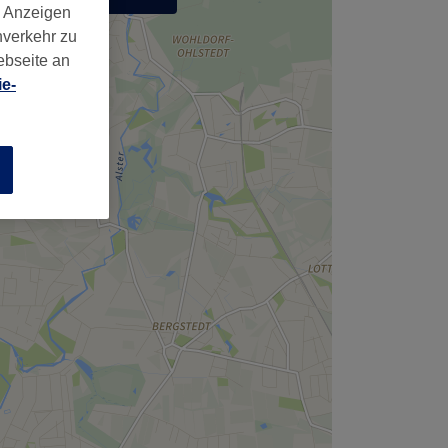
d Anzeigen
,
nverkehr zu
ebseite an
e-
n