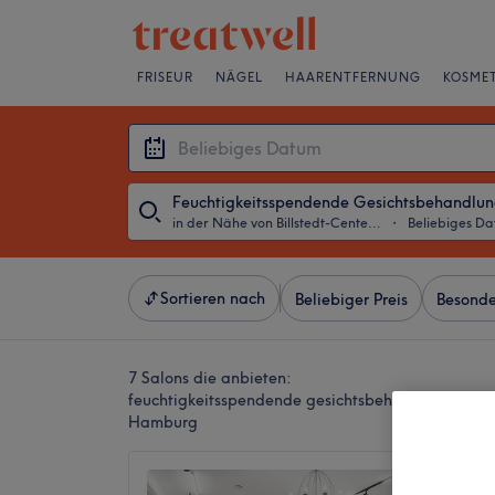
FRISEUR
NÄGEL
HAARENTFERNUNG
KOSMET
Feuchtigkeitsspendende Gesichtsbehandlu
in der Nähe von Billstedt-Center, Hamburg
・
Beliebiges D
Sortieren nach
Beliebiger Preis
Besonde
7 Salons die anbieten:
feuchtigkeitsspendende gesichtsbehandlung in der
Hamburg
Míram