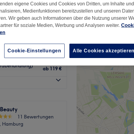
−
enden eigene Cookies und Cookies von Dritten, um Inhalte un
wertungen
nalisieren, Medienfunktionen bereitzustellen und unseren Date
dt-Center, Hamburg
ren. Wir geben auch Informationen über die Nutzung unserer W
artner für soziale Medien, Werbung und Analysen weiter.
Cooki
ien
ab
89 €
Cookie-Einstellungen
Alle Cookies akzeptiere
drabehandlung)
ab
119 €
 Beauty
11 Bewertungen
dt, Hamburg