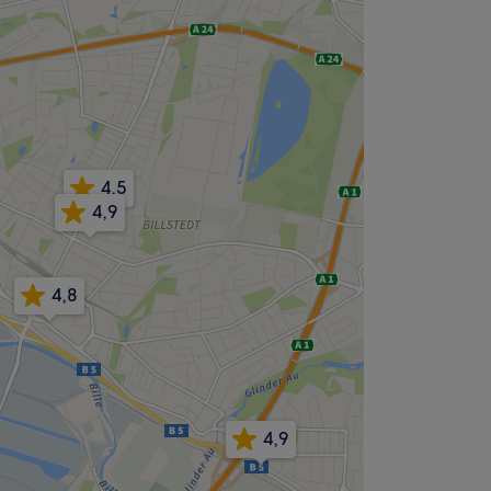
4,5
4,9
4,8
4,9