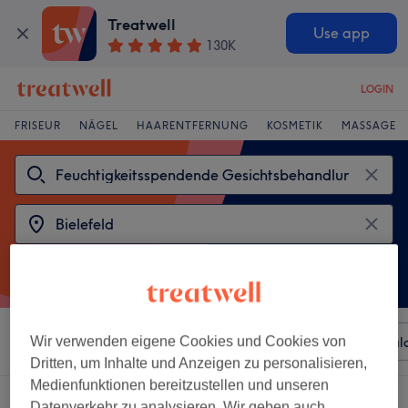
Treatwell
Use app
130K
LOGIN
FRISEUR
NÄGEL
HAARENTFERNUNG
KOSMETIK
MASSAGE
Sortieren nach
Wir verwenden eigene Cookies und Cookies von
Beliebiger Preis
Besonderheiten
Sal
Dritten, um Inhalte und Anzeigen zu personalisieren,
Medienfunktionen bereitzustellen und unseren
2 Salons die anbieten:
Datenverkehr zu analysieren. Wir geben auch