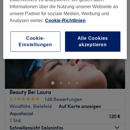
feuchtigkeitsspendende gesichtsbehandlung in Bielefeld
Informationen über die Nutzung unserer Webseite an
unsere Partner für soziale Medien, Werbung und
Analysen weiter.
Cookie-Richtlinien
Cookie-
Alle Cookies
Einstellungen
akzeptieren
Beauty Bei Laura
4,9
168 Bewertungen
Windflöte, Bielefeld
Auf Karte anzeigen
Aquafacial
120 €
1 Std.
Schnellansicht Saloninfos