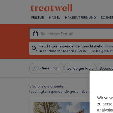
FRISEUR
NÄGEL
HAARENTFERNUNG
KOSMET
Feuchtigkeitsspendende Gesichtsbehandlu
in der Nähe von Köpenick, Berlin
・
Beliebiges Da
Sortieren nach
Beliebiger Preis
Besonde
5 Salons die anbieten:
feuchtigkeitsspendende gesichtsbehandlung in de
Wir verw
zu perso
Dan Äst
analysie
5,0