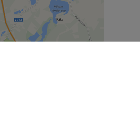
Leaflet
| ©
OpenStreetMap
contributors
Unternehmen