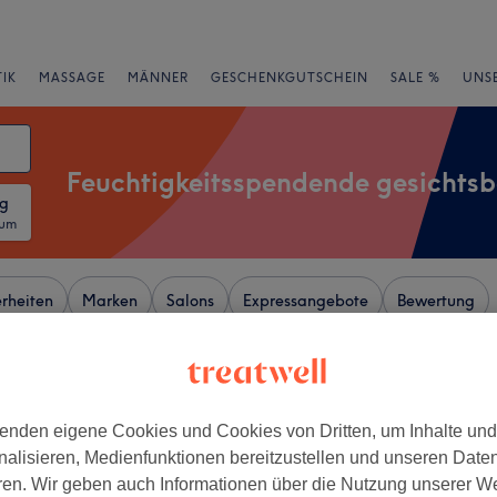
IK
MASSAGE
MÄNNER
GESCHENKGUTSCHEIN
SALE %
UNS
Feuchtigkeitsspendende gesichts
ng
tum
rheiten
Marken
Salons
Expressangebote
Bewertung
r Nähe von Köpenick, Berlin
enden eigene Cookies und Cookies von Dritten, um Inhalte un
+
nalisieren, Medienfunktionen bereitzustellen und unseren Date
hetik Berlin
ren. Wir geben auch Informationen über die Nutzung unserer W
37 Bewertungen
−