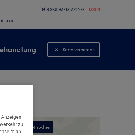
FÜR GESCHÄFTSPARTNER
LOGIN
ER BLOG
behandlung
Karte verbergen
Karte anzeigen
d Anzeigen
nverkehr zu
In diesem Gebiet suchen
ebseite an