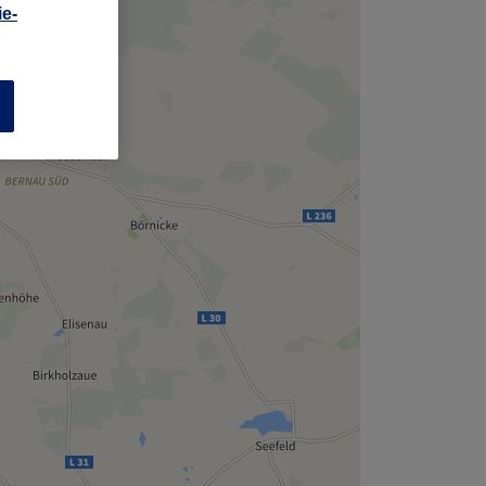
,
e-
n