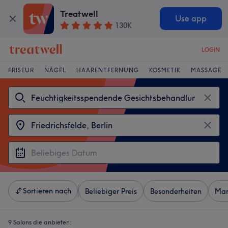
Treatwell
Use app
130K
LOGIN
FRISEUR
NÄGEL
HAARENTFERNUNG
KOSMETIK
MASSAGE
Sortieren nach
Beliebiger Preis
Besonderheiten
Mar
9 Salons die anbieten: