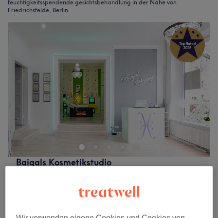
feuchtigkeitsspendende gesichtsbehandlung in der Nähe von
Friedrichsfelde, Berlin
Baigals Kosmetikstudio
4,8
1564 Bewertungen
Karlshorst, Berlin
Auf Karte anzeigen
Gesichtsbehandlung - Hydrofacial
ab
5 €
10 Min. - 1 Std. 10 Min.
Wir verwenden eigene Cookies und Cookies von