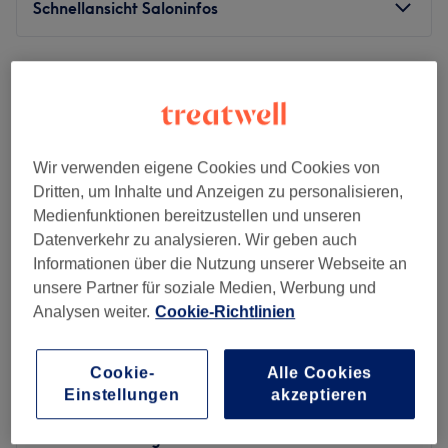
Schnellansicht Saloninfos
Montag
09:00
–
20:00
Dienstag
09:00
–
20:00
Mittwoch
09:00
–
20:00
Donnerstag
09:00
–
20:00
Freitag
09:00
–
20:00
Wir verwenden eigene Cookies und Cookies von
Samstag
09:00
–
20:00
Dritten, um Inhalte und Anzeigen zu personalisieren,
Sonntag
Geschlossen
Medienfunktionen bereitzustellen und unseren
Datenverkehr zu analysieren. Wir geben auch
Im Kosmetikstudio Beautique in Berlin, Wilmersdorf, in der
Informationen über die Nutzung unserer Webseite an
Nähe des Volkspark Wilmersdorf, kannst du dich und
unsere Partner für soziale Medien, Werbung und
deine Haut von Experten mit hochwertigen Behandlungen
Analysen weiter.
Cookie-Richtlinien
verwöhnen und verschönern lassen. Hier bekommst du
tolle Gesichtsreinigungen, Wimpernverlängerungen,
Kumo Beauty
Cookie-
Alle Cookies
dauerhafte Haarentfernung und Spray Tanning!
5,0
168 Bewertungen
Einstellungen
akzeptieren
Nächste öffentliche Verkehrsmittel:
Friedrich-Wilhelm-Platz, Berlin
Die nächsten Anbindungen sind die Stationen
Auf Karte anzeigen