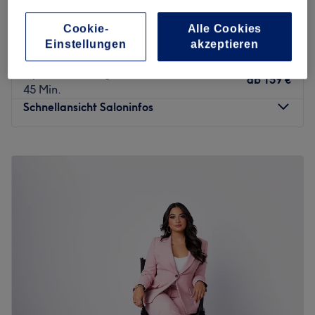
1 Std. 15 Min.
Cookie-
Alle Cookies
HydraFacial - Deluxe
ab
189 €
Einstellungen
akzeptieren
1 Std.
HydraFacial -Signature
ab
159 €
45 Min.
Schnellansicht Saloninfos
Montag
08:30
–
19:30
Dienstag
08:30
–
19:30
Mittwoch
08:30
–
19:30
Donnerstag
08:30
–
19:30
Freitag
08:30
–
19:30
Samstag
10:00
–
19:00
Sonntag
10:00
–
14:00
Bitte beachte, dass wir eine 24 Std. Stornierungsfrist
haben. Wird diese nicht eingehalten, müssen wir 100%
Ausfall in Rechnung stellen. Bei Nichtzahlung wird nach