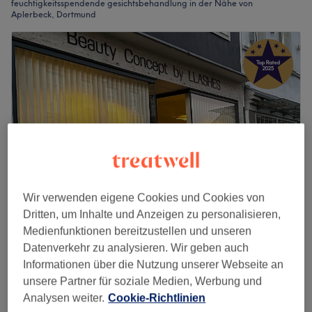
feuchtigkeitsspendende gesichtsbehandlung in der Nähe von
Aplerbeck, Dortmund
Wir verwenden eigene Cookies und Cookies von
Dritten, um Inhalte und Anzeigen zu personalisieren,
Beauty Concept by LLASHES
Medienfunktionen bereitzustellen und unseren
Datenverkehr zu analysieren. Wir geben auch
4,9
1478 Bewertungen
Informationen über die Nutzung unserer Webseite an
Aplerbeck, Dortmund
Auf Karte anzeigen
unsere Partner für soziale Medien, Werbung und
HydraFacial Platinum inkl. Lymphdrainage
ab
259 €
Analysen weiter.
Cookie-Richtlinien
& Lichttherapie