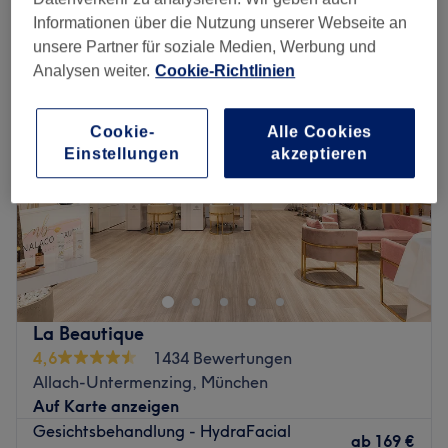
feuchtigkeitsspendende gesichtsbehandlung in der Nähe von Allach,
München
Informationen über die Nutzung unserer Webseite an
unsere Partner für soziale Medien, Werbung und
Analysen weiter.
Cookie-Richtlinien
Cookie-
Alle Cookies
Einstellungen
akzeptieren
La Beautique
4,6
1434 Bewertungen
Allach-Untermenzing, München
Auf Karte anzeigen
Gesichtsbehandlung - HydraFacial
ab
169 €