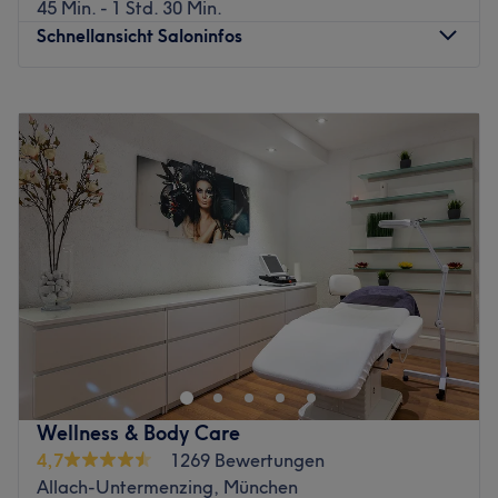
45 Min. - 1 Std. 30 Min.
Schnellansicht Saloninfos
Montag
09:30
–
20:00
Dienstag
09:30
–
20:00
Mittwoch
09:30
–
20:00
Donnerstag
09:30
–
20:00
Freitag
09:30
–
20:00
Samstag
09:30
–
20:00
Sonntag
Geschlossen
Morgens aufwachen und einen frischen Look haben, ist
der Traum vieler. Bei La Beautique im Münchner Evers
Einkaufszentrum setzten die Beauty-Profis alles daran, um
dir diesen Traum zu erfüllen. Gönn auch du dir nach
deinem nächsten Shoppingtrip einen Moment der Ruhe
Wellness & Body Care
und buche deinen persönlichen Termin in diesem Salon
4,7
1269 Bewertungen
supereinfach mit Treatwell – online oder per App.
Allach-Untermenzing, München