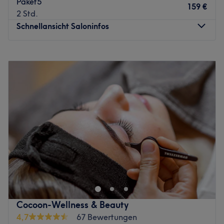
Paket5
159 €
2 Std.
Schnellansicht Saloninfos
Montag
10:00
–
21:00
Dienstag
10:00
–
21:00
Mittwoch
10:00
–
21:00
Donnerstag
10:00
–
21:00
Freitag
10:00
–
21:00
Samstag
10:00
–
21:00
Sonntag
10:00
–
21:00
Im stilvoll gestalteten Ambiente empfängt dich Ban Thai
Massage als entspannter Rückzugsort im Herzen von
Stuttgart. Schon beim Betreten wirst du von liebevoll
dekorierten Räumen im traditionellen thailändischen Stil
umhüllt – perfekt, um den hektischen Alltag hinter dir zu
Cocoon-Wellness & Beauty
lassen und neue Energie zu tanken. Das Angebot reicht
4,7
67 Bewertungen
von klassischer Thai-Massage, Thai-Öl und Hot-Stone