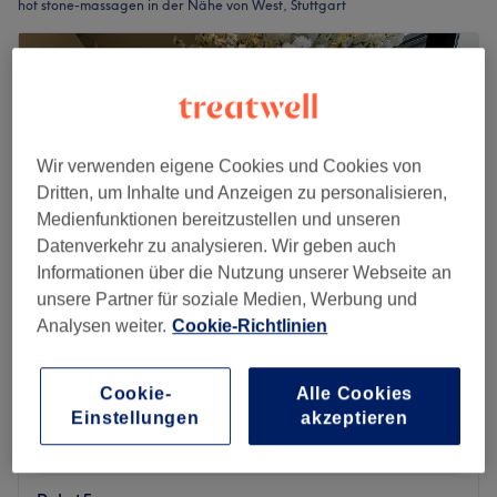
hot stone-massagen in der Nähe von West, Stuttgart
Wir verwenden eigene Cookies und Cookies von
Dritten, um Inhalte und Anzeigen zu personalisieren,
Medienfunktionen bereitzustellen und unseren
Datenverkehr zu analysieren. Wir geben auch
Informationen über die Nutzung unserer Webseite an
unsere Partner für soziale Medien, Werbung und
Analysen weiter.
Cookie-Richtlinien
Ban Thai
4,8
121 Bewertungen
Cookie-
Alle Cookies
Rathaus, Stuttgart
Auf Karte anzeigen
Einstellungen
akzeptieren
Hot Stone Massage
109 €
1 Std. 30 Min.