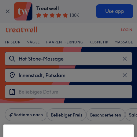
Treatwell
Use app
130K
LOGIN
FRISEUR
NÄGEL
HAARENTFERNUNG
KOSMETIK
MASSAGE
Sortieren nach
Beliebiger Preis
Besonderheiten
Sal
4 Salons die anbieten: