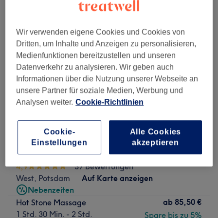
hot stone-massagen in der Nähe von Innenstadt, Potsdam
Wir verwenden eigene Cookies und Cookies von
Dritten, um Inhalte und Anzeigen zu personalisieren,
Medienfunktionen bereitzustellen und unseren
Datenverkehr zu analysieren. Wir geben auch
Informationen über die Nutzung unserer Webseite an
unsere Partner für soziale Medien, Werbung und
Analysen weiter.
Cookie-Richtlinien
Cookie-
Alle Cookies
Einstellungen
akzeptieren
Palais Thaimassage & Spa
4,9
37 Bewertungen
West, Potsdam
Auf Karte anzeigen
Nebenzeiten
ab
85,50 €
Hot Stone Massage
1 Std. 30 Min. - 2 Std.
Spare bis zu 5%