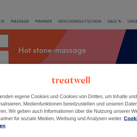
IK
MASSAGE
MÄNNER
GESCHENKGUTSCHEIN
SALE %
UNS
Hot stone-massage
rheiten
Salons
Expressangebote
Bewertung
enden eigene Cookies und Cookies von Dritten, um Inhalte un
nalisieren, Medienfunktionen bereitzustellen und unseren Date
nberg
ren. Wir geben auch Informationen über die Nutzung unserer W
artner für soziale Medien, Werbung und Analysen weiter.
Cooki
+
na Massage Nürnberg
ien
67 Bewertungen
−
imerstraße, Nürnberg