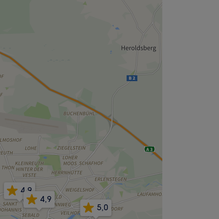
4,9
4,9
5,0