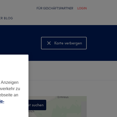
FÜR GESCHÄFTSPARTNER
LOGIN
ER BLOG
Karte verbergen
Karte anzeigen
d Anzeigen
nverkehr zu
ebseite an
e-
In diesem Gebiet suchen
,