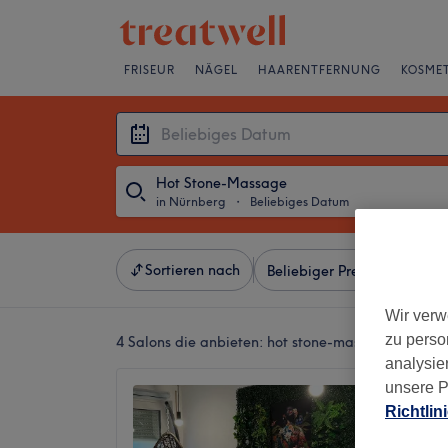
FRISEUR
NÄGEL
HAARENTFERNUNG
KOSMET
Hot Stone-Massage
in Nürnberg
・
Beliebiges Datum
Sortieren nach
Beliebiger Preis
Besonde
Wir verw
zu perso
4 Salons die anbieten:
hot stone-massagen in Nür
analysie
unsere P
Svitla
Richtlin
4,9
Pirckhe