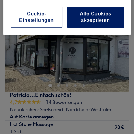
hot stone-massage in Neunkirchen-Seelscheid, Nordrhein-Westfalen
Cookie-
Alle Cookies
Einstellungen
akzeptieren
Patricia...Einfach schön!
4,7
14 Bewertungen
Neunkirchen-Seelscheid, Nordrhein-Westfalen
Auf Karte anzeigen
Hot Stone Massage
98 €
1 Std.