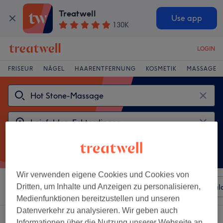
Treatwell
Use app
130K
LOGIN
FRISEUR
NÄGEL
HAARENTFERNUNG
KOSMETIK
MASSAGE
Wir verwenden eigene Cookies und Cookies von
Sortieren nach
Dritten, um Inhalte und Anzeigen zu personalisieren,
Beliebiger Preis
Besonderheiten
Sal
Medienfunktionen bereitzustellen und unseren
Datenverkehr zu analysieren. Wir geben auch
2 Salons die anbieten:
Informationen über die Nutzung unserer Webseite an