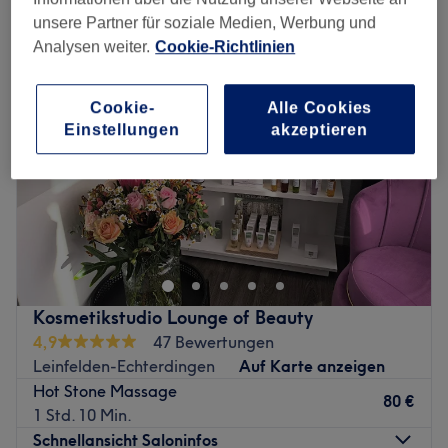
hot stone-massagen in der Nähe von Leinfelden-Echterdingen
unsere Partner für soziale Medien, Werbung und
Analysen weiter.
Cookie-Richtlinien
Cookie-
Alle Cookies
Einstellungen
akzeptieren
Kosmetikstudio Lounge of Beauty
4,9
47 Bewertungen
Leinfelden-Echterdingen
Auf Karte anzeigen
Hot Stone Massage
80 €
1 Std. 10 Min.
Schnellansicht Saloninfos