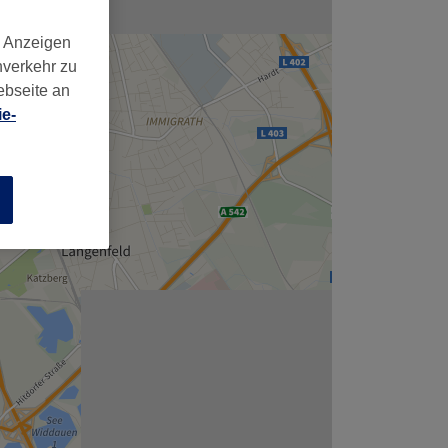
d Anzeigen
nverkehr zu
ebseite an
e-
n