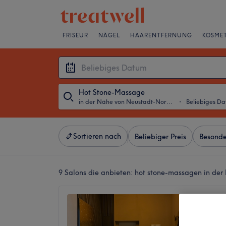
FRISEUR
NÄGEL
HAARENTFERNUNG
KOSMET
Hot Stone-Massage
in der Nähe von Neustadt-Nord, Köln
・
Beliebiges D
Sortieren nach
Beliebiger Preis
Besonde
9 Salons die anbieten:
hot stone-massagen in der
Kanokt
Köln
4,9