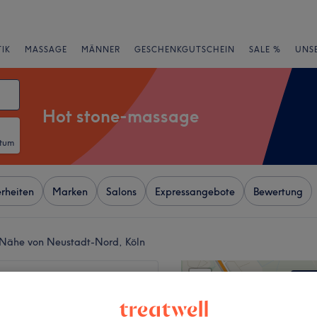
IK
MASSAGE
MÄNNER
GESCHENKGUTSCHEIN
SALE %
UNS
Hot stone-massage
atum
rheiten
Marken
Salons
Expressangebote
Bewertung
 Nähe von Neustadt-Nord, Köln
+
hai Massage & Spa
−