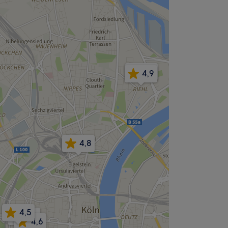
4,9
4,9
4,8
4,5
5,0
4,6