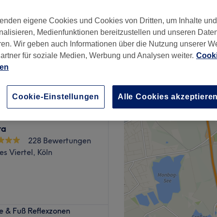
wertungen
enden eigene Cookies und Cookies von Dritten, um Inhalte un
öln
nalisieren, Medienfunktionen bereitzustellen und unseren Date
ren. Wir geben auch Informationen über die Nutzung unserer W
artner für soziale Medien, Werbung und Analysen weiter.
Cooki
ab
95 €
ien
Cookie-Einstellungen
Alle Cookies akzeptiere
ra
228 Bewertungen
es Viertel, Köln
o Kanokthai Massage & Spa
ge & Fuß Reflexzonen
 und traditionelle Thai-