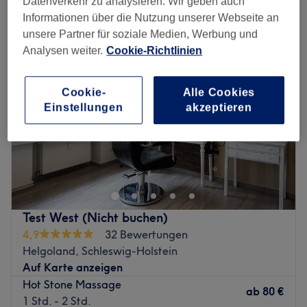
Datenverkehr zu analysieren. Wir geben auch
hot stone-massagen in Helgoland, Schleswig-Holstein
Informationen über die Nutzung unserer Webseite an
unsere Partner für soziale Medien, Werbung und
Analysen weiter.
Cookie-Richtlinien
Cookie-
Alle Cookies
Einstellungen
akzeptieren
Test West (Nicht buchen)
4,9
32 Bewertungen
Helgoland, Schleswig-Holstein
Auf Karte anzeigen
Hot Stone Massage
ab
80 €
1 Std. - 2 Std.