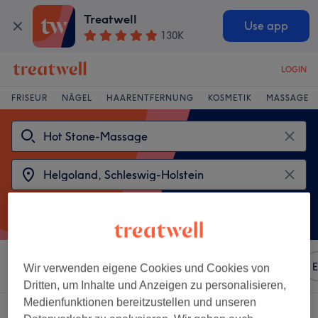
Treatwell
Use app
130K
LOGIN
FRISEUR
NÄGEL
HAARENTFERNUNG
KOSMETIK
MASSAGE
Sortieren nach
Beliebiger Preis
Marken
Salons
E
Wir verwenden eigene Cookies und Cookies von
Dritten, um Inhalte und Anzeigen zu personalisieren,
Medienfunktionen bereitzustellen und unseren
2 Salons die anbieten: