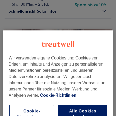
1 Std. 30 Min. - 2 Std.
Spare bis zu 10%
Schnellansicht Saloninfos
Montag
10:00
–
20:00
Dienstag
10:00
–
20:00
Mittwoch
10:00
–
20:00
Donnerstag
10:00
–
20:00
Freitag
10:00
–
20:00
Samstag
10:00
–
20:00
Wir verwenden eigene Cookies und Cookies von
Sonntag
10:00
–
20:00
Dritten, um Inhalte und Anzeigen zu personalisieren,
Medienfunktionen bereitzustellen und unseren
Deva Massage Düsseldorf ist ein renommiertes
Datenverkehr zu analysieren. Wir geben auch
Massagestudio, das zentral in Düsseldorf gelegen ist. Mit
Informationen über die Nutzung unserer Webseite an
seiner strategischen Lage ist das Studio leicht zu
unsere Partner für soziale Medien, Werbung und
erreichen und bietet eine erfrischende Pause vom Alltag.
Analysen weiter.
Cookie-Richtlinien
Nächste öffentliche Verkehrsmittel:
QinLin Wellness - Massage & Kosmetik
Die Bushaltestelle D-Münsterstraße/Feuerwache befindet
4,8
614 Bewertungen
Cookie-
Alle Cookies
sich nur eine Gehminute vom Studio entfernt.