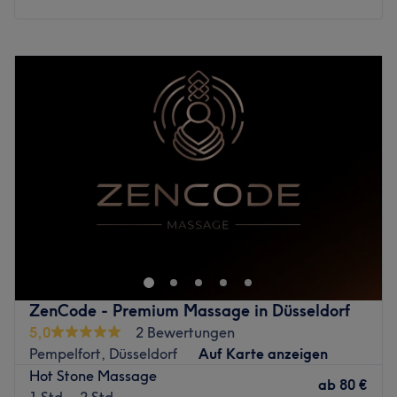
Schwung und verwöhnt dich mittels einer wohltuenden
Massage. Auch lästige Härchen entfernt sie gründlich
Montag
10:00
–
21:30
mittels Wachs - und das Ergebnis kann sich bis zu vier
Dienstag
10:00
–
21:30
Wochen sehen lassen. Dabei ist eine individuell auf dich
Mittwoch
10:00
–
21:30
abgestimmte Behandlung gewiss. Hochwertige Produkte
Donnerstag
10:00
–
21:30
von CNC sowie Produkte aus eigener Herstellung auf rein
Freitag
09:00
–
21:30
natürlicher Basis runden deinen Besuch hier ab. Worauf
Samstag
09:00
–
21:30
also noch warten? Komm vorbei und überzeug dich
Sonntag
09:00
–
21:30
selbst.
Zurück zur Salonansicht
In Düsseldorf, Stadtbezirk 1, lädt dich das Momentum
Spa ein, dich bei luxuriösen Körper- und
Gesichtsbehandlungen und vielfältigen Massagen
verwöhnen und verschönern zu lassen. In dem stilvoll und
mit viel Liebe zum Detail eingerichteten Spa kannst du
ZenCode - Premium Massage in Düsseldorf
Körper und Seele entspannen und eine Auszeit vom Alltag
5,0
2 Bewertungen
genießen. Zur Erfrischung werden in der eleganten
Pempelfort, Düsseldorf
Auf Karte anzeigen
Lounge mit Bar Säfte, Tee- und
Hot Stone Massage
Mineralwasserspezialitäten, sowie leichte Snacks aus
ab
80 €
1 Std. - 2 Std.