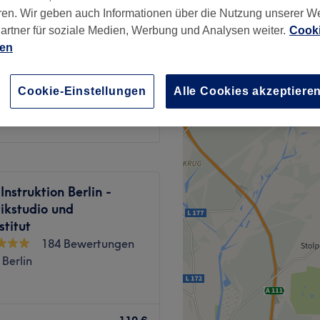
ren. Wir geben auch Informationen über die Nutzung unserer W
nzeiten
artner für soziale Medien, Werbung und Analysen weiter.
Cooki
ien
ab
61,75 €
Cookie-Einstellungen
Alle Cookies akzeptiere
Spare bis zu 5%
Instruktion Berlin -
ikstudio und
stitut
184 Bewertungen
 Berlin
laxen und dich wohlfühlen
r richtig gut gehen zu