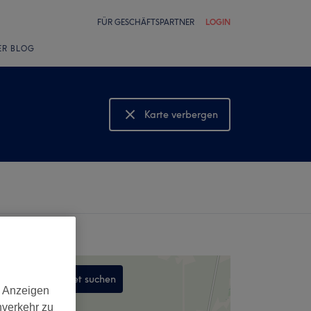
FÜR GESCHÄFTSPARTNER
LOGIN
ER BLOG
Karte verbergen
Karte anzeigen
In diesem Gebiet suchen
d Anzeigen
,
nverkehr zu