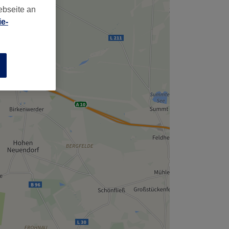
ebseite an
e-
n