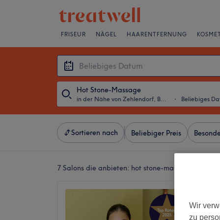
FRISEUR
NÄGEL
HAARENTFERNUNG
KOSMET
Hot Stone-Massage
in der Nähe von Zehlendorf, Berlin
・
Beliebiges D
Sortieren nach
Beliebiger Preis
Besonde
7 Salons die anbieten:
hot stone-massagen in der 
Thanta
Wir verw
4,8
zu perso
Schlosss