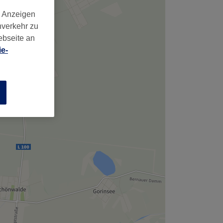
d Anzeigen
nverkehr zu
ebseite an
e-
n