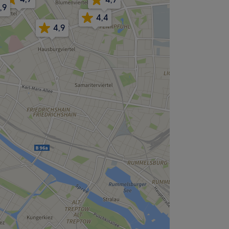
,9
4,4
4,9