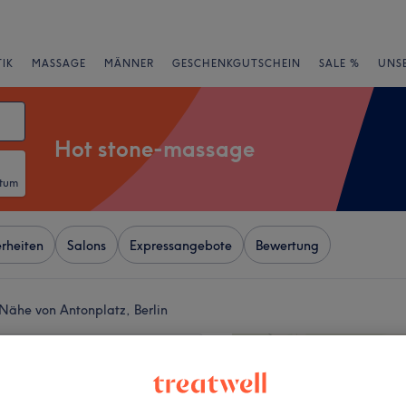
IK
MASSAGE
MÄNNER
GESCHENKGUTSCHEIN
SALE %
UNS
Hot stone-massage
atum
rheiten
Salons
Expressangebote
Bewertung
Nähe von Antonplatz, Berlin
+
 Spa
166 Bewertungen
−
erg, Berlin