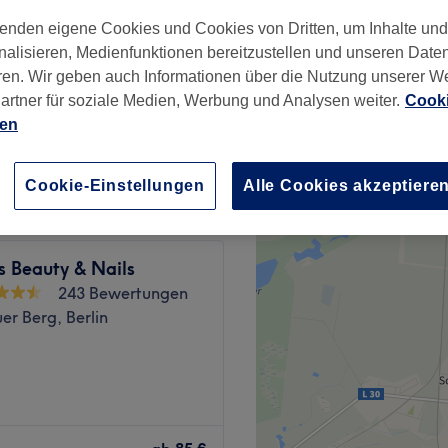
nzeiten
enden eigene Cookies und Cookies von Dritten, um Inhalte un
nalisieren, Medienfunktionen bereitzustellen und unseren Date
ren. Wir geben auch Informationen über die Nutzung unserer W
artner für soziale Medien, Werbung und Analysen weiter.
Cooki
ab
75,65 €
ien
Spare bis zu 15%
Cookie-Einstellungen
Alle Cookies akzeptiere
s Beauty & Nails
243 Bewertungen
er Berg, Berlin