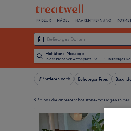
FRISEUR
NÄGEL
HAARENTFERNUNG
KOSMET
Hot Stone-Massage
in der Nähe von Antonplatz, Berlin
・
Beliebiges D
Sortieren nach
Beliebiger Preis
Besonde
9 Salons die anbieten:
hot stone-massagen in der 
Annam
4,4
Lichtenb