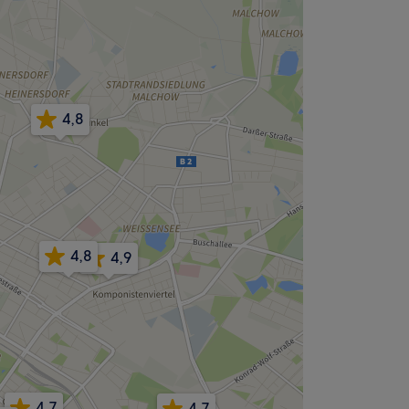
4,8
4,8
4,9
4,7
4,7