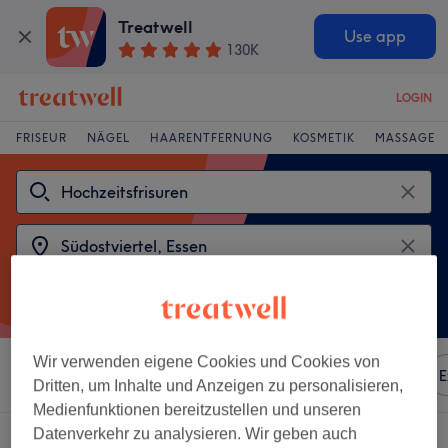
Treatwell
Use app
130K
LOGIN
FRISEUR
NÄGEL
HAARENTFERNUNG
KOSMETIK
MASSAGE
Wir verwenden eigene Cookies und Cookies von
Sortieren nach
Besonderheiten
Marken
Salons
E
Dritten, um Inhalte und Anzeigen zu personalisieren,
Medienfunktionen bereitzustellen und unseren
Datenverkehr zu analysieren. Wir geben auch
2 Salons die anbieten: