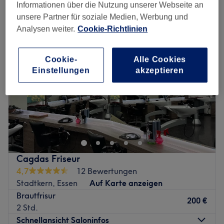
hochzeitsfrisuren in der Nähe von Südostviertel, Essen
Informationen über die Nutzung unserer Webseite an
unsere Partner für soziale Medien, Werbung und
Analysen weiter.
Cookie-Richtlinien
Cookie-
Alle Cookies
Einstellungen
akzeptieren
Cagdas Friseur
4,7
12 Bewertungen
Stadtkern, Essen
Auf Karte anzeigen
Brautfrisur
200 €
2 Std.
Schnellansicht Saloninfos