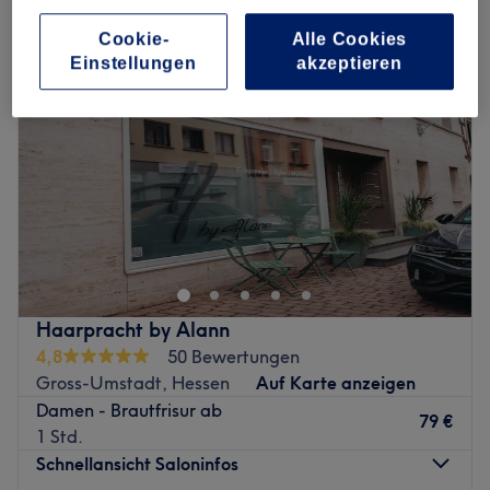
Cookie-
Alle Cookies
Einstellungen
akzeptieren
Haarpracht by Alann
4,8
50 Bewertungen
Gross-Umstadt, Hessen
Auf Karte anzeigen
Damen - Brautfrisur ab
79 €
1 Std.
Schnellansicht Saloninfos