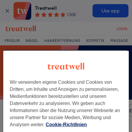
Treatwell
Use app
130K
LOGIN
FRISEUR
NÄGEL
HAARENTFERNUNG
KOSMETIK
MASSAGE
Wir verwenden eigene Cookies und Cookies von
Dritten, um Inhalte und Anzeigen zu personalisieren,
Medienfunktionen bereitzustellen und unseren
Datenverkehr zu analysieren. Wir geben auch
Sortieren nach
Informationen über die Nutzung unserer Webseite an
Besonderheiten
Marken
Salons
E
unsere Partner für soziale Medien, Werbung und
Analysen weiter.
Cookie-Richtlinien
Ein Salon, der anbietet:
hochzeitsfrisuren in Gross-Umstadt, Hessen